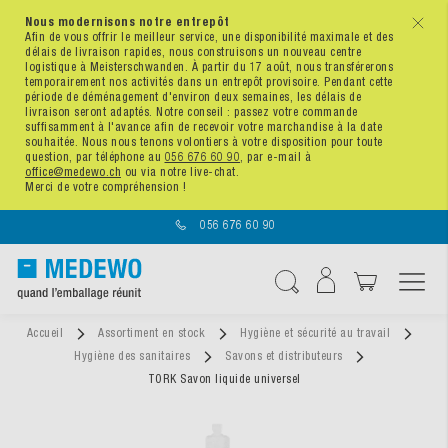
Nous modernisons notre entrepôt
x
Afin de vous offrir le meilleur service, une disponibilité maximale et des
délais de livraison rapides, nous construisons un nouveau centre
logistique à Meisterschwanden. À partir du 17 août, nous transférerons
temporairement nos activités dans un entrepôt provisoire. Pendant cette
période de déménagement d'environ deux semaines, les délais de
livraison seront adaptés. Notre conseil : passez votre commande
suffisamment à l'avance afin de recevoir votre marchandise à la date
souhaitée. Nous nous tenons volontiers à votre disposition pour toute
question, par téléphone au
056 676 60 90
, par e-mail à
office@medewo.ch
ou via notre live-chat.
Merci de votre compréhension !
056 676 60 90
Affichage navigatio
Chercher
Accueil
Assortiment en stock
Hygiène et sécurité au travail
Hygiène des sanitaires
Savons et distributeurs
TORK Savon liquide universel