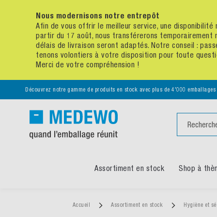
Nous modernisons notre entrepôt
Afin de vous offrir le meilleur service, une disponibili
partir du 17 août, nous transférerons temporairement 
délais de livraison seront adaptés. Notre conseil : p
tenons volontiers à votre disposition pour toute quest
Merci de votre compréhension !
Découvrez notre gamme de produits en stock avec plus de 4'000 emballages
Chercher
Assortiment en stock
Shop à thè
Accueil
Assortiment en stock
Hygiène et sé