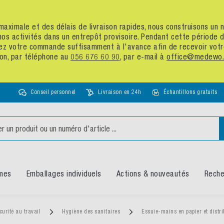
té maximale et des délais de livraison rapides, nous construisons u
nos activités dans un entrepôt provisoire. Pendant cette période
assez votre commande suffisamment à l'avance afin de recevoir vot
ion, par téléphone au
056 676 60 90
, par e-mail à
office@medewo.
Conseil personnel
Livraison en 24h
Échantillons gratuits
mes
Emballages individuels
Actions & nouveautés
Reche
curité au travail
Hygiène des sanitaires
Essuie-mains en papier et distr