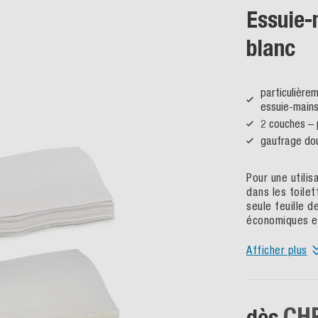
Essuie-m
blanc
particulière
essuie-mains 
2 couches – 
gaufrage dou
Pour une utili
dans les toilet
seule feuille 
économiques es
Afficher plus
CHF
dès