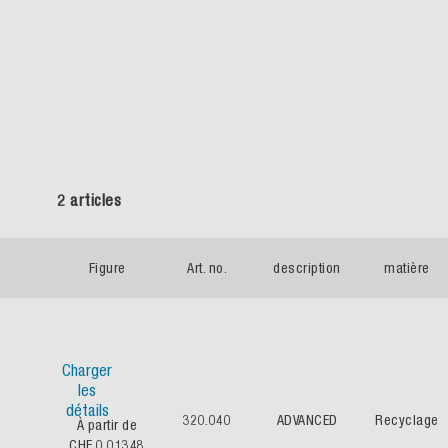
2 articles
Figure
Art. no.
description
matière
Charger
les
détails
320.040
ADVANCED
Recyclage
À partir de
CHF 0.01348