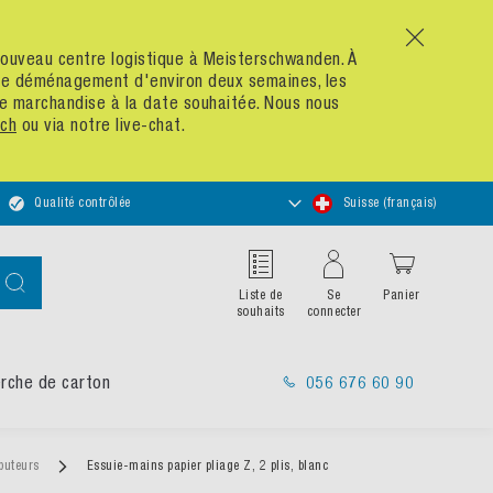
x
n nouveau centre logistique à Meisterschwanden. À
 de déménagement d'environ deux semaines, les
re marchandise à la date souhaitée. Nous nous
ch
ou via notre live-chat.
Choisir
Qualité contrôlée
Suisse (français)
un
magasin
Chercher
Liste de
Se
Panier
souhaits
connecter
rche de carton
056 676 60 90
ibuteurs
Essuie-mains papier pliage Z, 2 plis, blanc