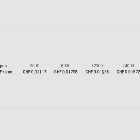
pce
3000
6000
12000
24000
F / pce
CHF 0.02117
CHF 0.01798
CHF 0.01655
CHF 0.0157