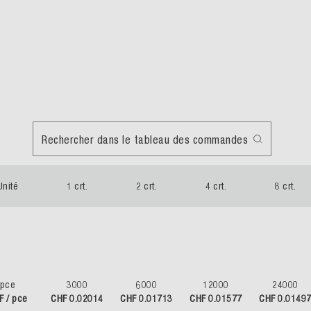
Rechercher dans le tableau des commandes
Unité
1 crt.
2 crt.
4 crt.
8 crt.
pce
3000
6000
12000
24000
F / pce
CHF 0.02014
CHF 0.01713
CHF 0.01577
CHF 0.0149