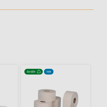
durable
new
durabl