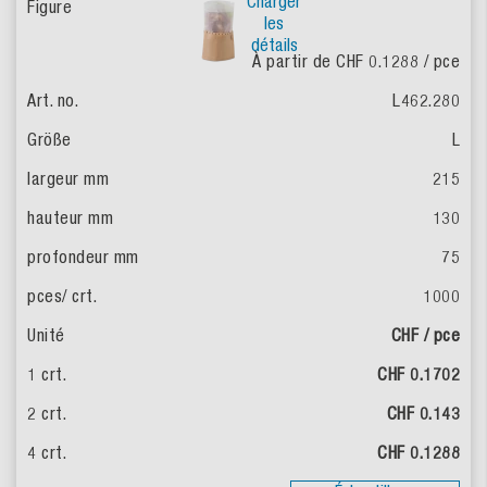
Charger
les
détails
À partir de CHF 0.1288
/ pce
L462.280
L
215
130
75
1000
CHF / pce
CHF 0.1702
CHF 0.143
CHF 0.1288