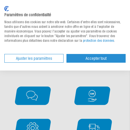
Documents
Paramètres de confidentialité
Nous utilisons des cookies sur notre site web. Certaines d'entre elles sont nécessaires,
tandis que d'autres nous aident à améliorer notre offre en ligne et à l'exploiter de
manière économique. Vous pouvez l'accepter ou ajuster vos paramètres de cookies
Un emballage individuel en 4 étapes
individuels en cliquant sur le bouton "Ajuster les paramètres". Vous trouverez des
informations plus détaillées dans notre déclaration sur la
protection des données
.
Nous discutons ensemble de vos idées et nous occupons de la
personnalisation.
Demander simplement et sans obligation.
Ajuster les paramètres
Accepter tout