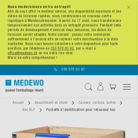
Nous modernisons notre entrepôt
x
Afin de vous offrir le meilleur service, une disponibilité maximale et des
délais de livraison rapides, nous construisons un nouveau centre
logistique à Meisterschwanden. À partir du 17 août, nous transférerons
temporairement nos activités dans un entrepôt provisoire. Pendant cette
période de déménagement d'environ deux semaines, les délais de
livraison seront adaptés. Notre conseil : passez votre commande
suffisamment à l'avance afin de recevoir votre marchandise à la date
souhaitée. Nous nous tenons volontiers à votre disposition pour toute
question, par téléphone au
056 676 60 90
, par e-mail à
office@medewo.ch
ou via notre live-chat.
Merci de votre compréhension !
056 676 60 90
Affichage navigatio
Chercher
Accueil
Assortiment en stock
Caisses, cartons, boîtes
Bac KLT
Pochette d’identification pour rehausse/ bac