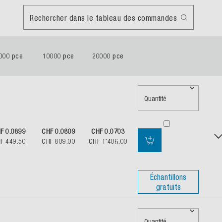
Rechercher dans le tableau des commandes
000 pce
10000 pce
20000 pce
Quantité
F 0.0899
CHF 0.0809
CHF 0.0703
F 449.50
CHF 809.00
CHF 1'406.00
Échantillons
gratuits
Quantité