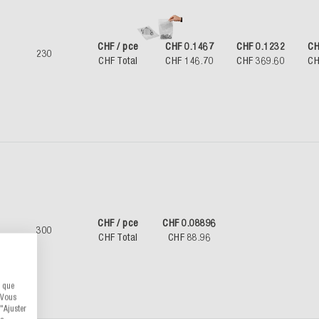
CHF / pce
CHF 0.1467
CHF 0.1232
CH
230
CHF Total
CHF 146.70
CHF 369.60
CH
CHF / pce
CHF 0.08896
300
CHF Total
CHF 88.96
s que
 Vous
"Ajuster