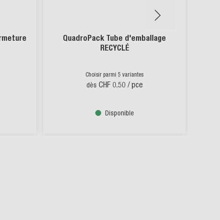
ermeture
QuadroPack Tube d'emballage
B
RECYCLÉ
can
Choisir parmi 5 variantes
CHF 0.50
/ pce
dès
Disponible