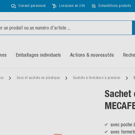
Conseil personnel
Livraison en 24h
Échantillons gratuits
mes
Emballages individuels
Actions & nouveautés
Reche
acs
Sacs et sachets en plastique
Sachets à fermeture à pression
Sachet 
MECAF
avec poche 
avec fermetu