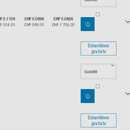
F 0.1109
CHF 0.0998
CHF 0.0868
F 554.50
CHF 998.00
CHF 1'736.00
Échantillons
gratuits
Quantité
Échantillons
gratuits