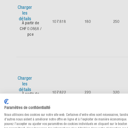
Charger
les
détails
107.818
180
250
À partir de
CHF 0.0868
/
pce
Charger
les
détails
107.822
220
320
À partir de
CHF 0.08896
/ pce
Paramètres de confidentialité
Nous utilisons des cookies sur notre site web. Certaines d'entre elles sont nécessaires, tandi
d'autres nous aident à améliorer notre offre en ligne et à l'exploiter de manière économique.
pouvez l'accepter ou ajuster vos paramètres de cookies individuels en cliquant sur le bouton 