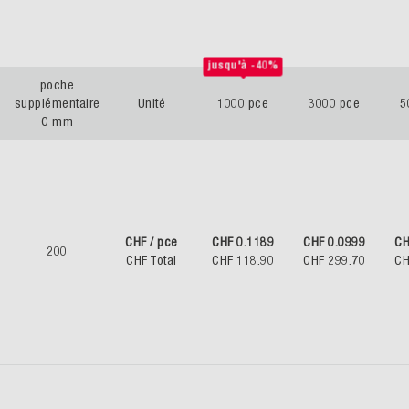
jusqu'à -40%
poche
supplémentaire
Unité
1000 pce
3000 pce
5
C mm
CHF / pce
CHF 0.1189
CHF 0.0999
CH
200
CHF Total
CHF 118.90
CHF 299.70
CH