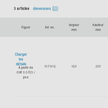
3 articles
dimensions
largeur
hauteur
Figure
Art. no.
mm
mm
Charger
les
détails
107.816
165
220
À partir de
CHF 0.0703
/
pce