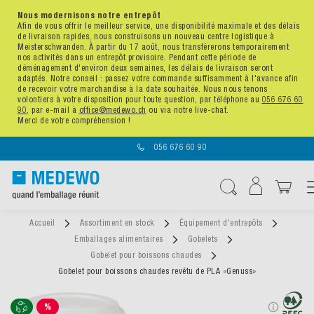
Nous modernisons notre entrepôt
Afin de vous offrir le meilleur service, une disponibilité maximale et des délais
de livraison rapides, nous construisons un nouveau centre logistique à
Meisterschwanden. À partir du 17 août, nous transférerons temporairement
nos activités dans un entrepôt provisoire. Pendant cette période de
déménagement d'environ deux semaines, les délais de livraison seront
adaptés. Notre conseil : passez votre commande suffisamment à l'avance afin
de recevoir votre marchandise à la date souhaitée. Nous nous tenons
volontiers à votre disposition pour toute question, par téléphone au
056 676 60
90
, par e-mail à
office@medewo.ch
ou via notre live-chat.
Merci de votre compréhension !
056 676 60 90
Affic
Chercher
Accueil
Assortiment en stock
Équipement d'entrepôts
Emballages alimentaires
Gobelets
Gobelet pour boissons chaudes
Gobelet pour boissons chaudes revêtu de PLA «Genuss»
%