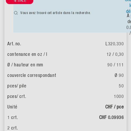
% SALE
dé
Vous avez trouvé cet article dans la recherche.
À 
d
0.
L320.330
12 / 0,30
90 / 111
Ø 90
50
1000
CHF / pce
CHF 0.09936