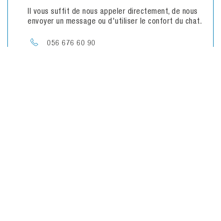
Il vous suffit de nous appeler directement, de nous
envoyer un message ou d'utiliser le confort du chat.
056 676 60 90
Vers le formulaire de contact
Discutez directement avec nous
Avez-vous des questions concernant cet
produit?
Vos coordonnées & raison sociale