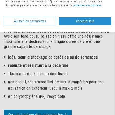
individuels en cliquant sur le bouton "Ajuster les paramètres". Vous trouverez des
Sac de céréales
informations plus détaillées dans notre déclaration sur la
protection des données
.
Le sac de céréales en PP de qualité alimentaire est
Ajuster les paramètres
Accepter tout
extrêmement stable et donc idéal pour le transport et le
stockage en toute sécurité des céréales et autres aliments.
Avec son fond cousu, le sac en tissu offre une résistance
maximale à la déchirure, une longue durée de vie et une
grande capacité de charge.
idéal pour le stockage de céréales ou de semences
robuste et résistant à la déchirure
flexible et doux comme des tissus
non enduit, résistance limitée aux intempéries pour une
utilisation en extérieur jusqu'à max. 2 mois
en polypropylène (PP), recyclable
Vers le tableau des commandes ↑