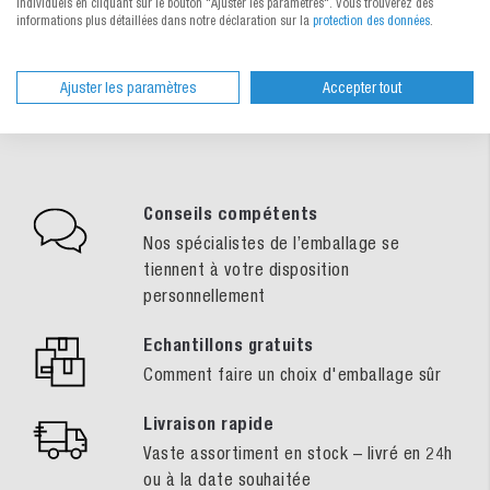
individuels en cliquant sur le bouton "Ajuster les paramètres". Vous trouverez des
informations plus détaillées dans notre déclaration sur la
protection des données
.
Vos avantages chez MEDEWO
Ajuster les paramètres
Accepter tout
Conseils compétents
Nos spécialistes de l’emballage se
tiennent à votre disposition
personnellement
Echantillons gratuits
Comment faire un choix d'emballage sûr
Livraison rapide
Vaste assortiment en stock – livré en 24h
ou à la date souhaitée