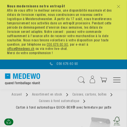
Nous modernisons notre entrepôt
x
Afin de vous offrir le meilleur service, une disponibilité maximale et des
délais de livraison rapides, nous construisons un nouveau centre
logistique à Meisterschwanden. À partir du 17 août, nous transférerons
temporairement nos activités dans un entrepôt provisoire. Pendant cette
période de déménagement d'environ deux semaines, les délais de
livraison seront adaptés. Notre conseil : passez votre commande
suffisamment à l'avance afin de recevoir votre marchandise à la date
souhaitée. Nous nous tenons volontiers à votre disposition pour toute
question, par téléphone au
056 676 60 90
, par e-mail à
office@medewo.ch
ou via notre live-chat.
Merci de votre compréhension !
056 676 60 90
Affichage navigatio
Chercher
Accueil
Assortiment en stock
Caisses, cartons, boîtes
Caisses à fond automatique
Carton à fond automatique QUICK-BOX® avec fermeture par patte