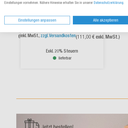
Einstellungen vornehmen. Nähere Hinweise erhalten Sie in unserer
Datenschutzerklärung
.
Handabroller für Stretchfolie,
für Stretchfolie
Einstellungen anpassen
Alle akzeptieren
inkl. MwSt.,
zzgl. Versandkosten
133,20 €
(
111,00 €
exkl. MwSt.)
Exkl. 20% Steuern
lieferbar