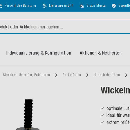
Persönliche Beratung
Lieferung in 24h
Gratis Muster
Geprüft
Individualisierung & Konfiguration
Aktionen & Neuheiten
Stretchen, Umreifen, Palettieren
Stretchfolien
Handstretchfolien
Wickeln
optimale Luft
ideal für wa
extrem reißf