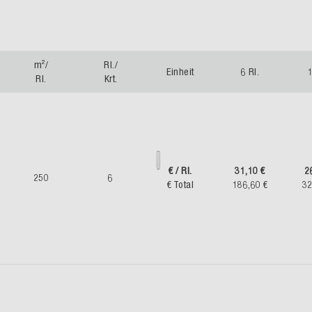
m²/
Rl./
Einheit
6 Rl.
1
Rl.
Krt.
€ / Rl.
31,10 €
2
250
6
€ Total
186,60 €
32