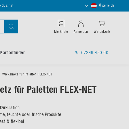
Store
e Qualität
Österreich
auswählen
Suche
Merkliste
Anmelden
Warenkorb
Kartonfinder
07249 480 00
Wickelnetz für Paletten FLEX-NET
etz für Paletten FLEX-NET
zirkulation
rme, feuchte oder frische Produkte
est & flexibel