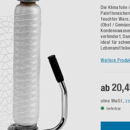
Die Klimafolie
Palettensicher
feuchter Ware,
(Obst / Gemüse
Kondenswasser
verhindert. Da
ideal für schw
Lebensmittelin
Weitere Produ
20,4
ab
ohne MwSt.,
zz
lieferbar