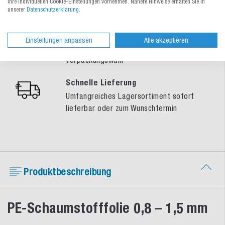
Ihre individuellen Cookie-Einstellungen vornehmen. Nähere Hinweise erhalten Sie in
unserer
Datenschutzerklärung
.
persönlich für Sie da
Gratis-Muster-Service
Einstellungen anpassen
Alle akzeptieren
So treffen Sie eine sichere
Verpackungswahl
Schnelle Lieferung
Umfangreiches Lagersortiment sofort
lieferbar oder zum Wunschtermin
Produktbeschreibung
PE-Schaumstofffolie 0,8 – 1,5 mm