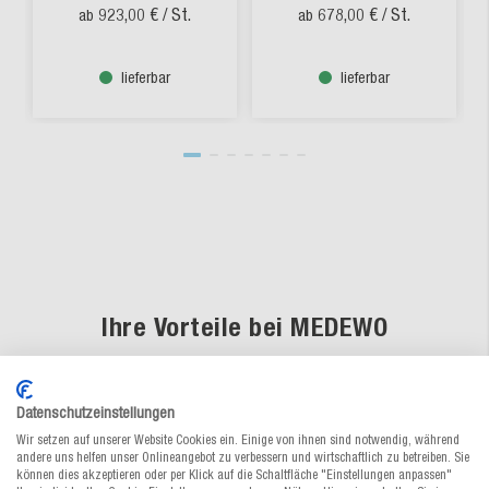
923,00 €
/ St.
678,00 €
/ St.
ab
ab
lieferbar
lieferbar
Ihre Vorteile bei MEDEWO
Datenschutzeinstellungen
Wir setzen auf unserer Website Cookies ein. Einige von ihnen sind notwendig, während
Fachkundige Beratung
andere uns helfen unser Onlineangebot zu verbessern und wirtschaftlich zu betreiben. Sie
können dies akzeptieren oder per Klick auf die Schaltfläche "Einstellungen anpassen"
Unsere Verpackungsspezialisten sind