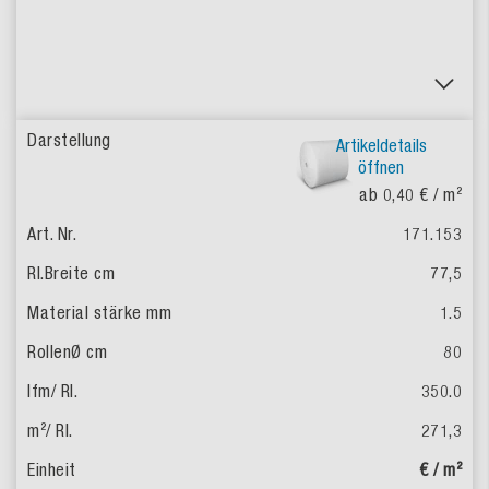
Artikeldetails
öffnen
ab 0,40 €
/ m²
171.153
77,5
1.5
80
350.0
271,3
€ / m²