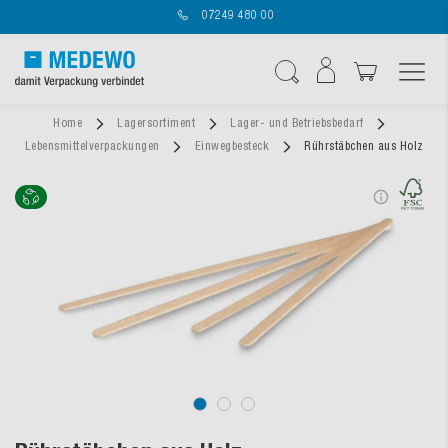
07249 480 00
Navigation umschal
Suche
Home
Lagersortiment
Lager- und Betriebsbedarf
Lebensmittelverpackungen
Einwegbesteck
Rührstäbchen aus Holz