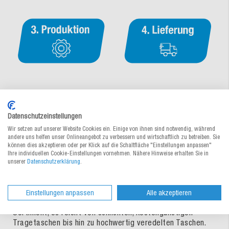
Jetzt unverbindlich anfragen ↓
oder rufen Sie uns direkt an
Datenschutzeinstellungen
unter:
07249 480 00
Wir setzen auf unserer Website Cookies ein. Einige von ihnen sind notwendig, während
andere uns helfen unser Onlineangebot zu verbessern und wirtschaftlich zu betreiben. Sie
können dies akzeptieren oder per Klick auf die Schaltfläche "Einstellungen anpassen"
Jetzt Produktvergleich ansehen
Ihre individuellen Cookie-Einstellungen vornehmen. Nähere Hinweise erhalten Sie in
unserer
Datenschutzerklärung
.
An Papier-Tragetaschen kommt heute keiner vorbei. Sei es
als Transporthilfe, Präsentverpackung oder als
Einstellungen anpassen
Alle akzeptieren
Werbeträger für Ihren guten Namen. Entdecken Sie unser
Sortiment, es reicht von schlichten, kostengünstigen
Tragetaschen bis hin zu hochwertig veredelten Taschen.