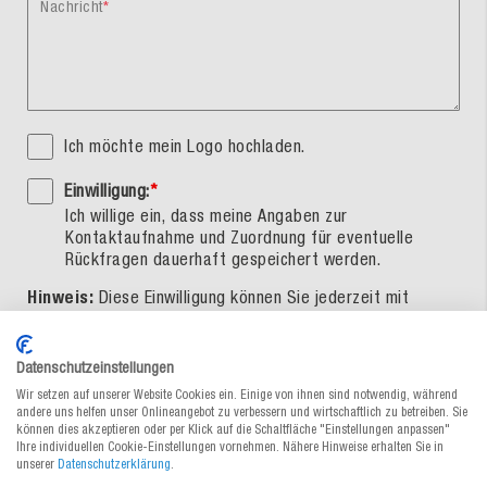
Nachricht
Ich möchte mein Logo hochladen.
Einwilligung:
*
Ich willige ein, dass meine Angaben zur
Kontaktaufnahme und Zuordnung für eventuelle
Rückfragen dauerhaft gespeichert werden.
Hinweis:
Diese Einwilligung können Sie jederzeit mit
Wirkung für die Zukunft widerrufen, indem Sie eine E-Mail
an
office@medewo.at
schicken. Mehr Informationen finden
Sie in unserer
Datenschutzerklärung
.
Datenschutzeinstellungen
Wir setzen auf unserer Website Cookies ein. Einige von ihnen sind notwendig, während
Pflichtfelder sind mit einem Stern
*
gekennzeichnet
andere uns helfen unser Onlineangebot zu verbessern und wirtschaftlich zu betreiben. Sie
können dies akzeptieren oder per Klick auf die Schaltfläche "Einstellungen anpassen"
Ihre individuellen Cookie-Einstellungen vornehmen. Nähere Hinweise erhalten Sie in
ReCaptcha
unserer
Datenschutzerklärung
.