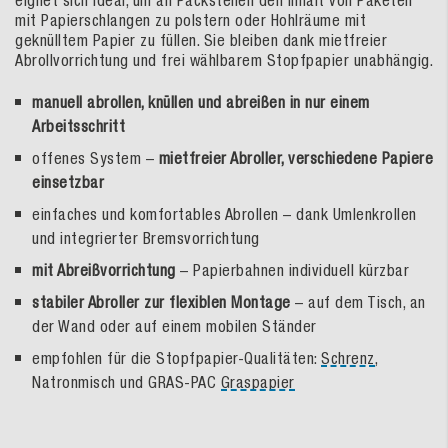
eignet sich ideal, um an Packstellen den Inhalt von Paketen
mit Papierschlangen zu polstern oder Hohlräume mit
geknülltem Papier zu füllen. Sie bleiben dank mietfreier
Abrollvorrichtung und frei wählbarem Stopfpapier unabhängig.
manuell abrollen, knüllen und abreißen in nur einem
Arbeitsschritt
offenes System –
mietfreier Abroller, verschiedene Papiere
einsetzbar
einfaches und komfortables Abrollen – dank Umlenkrollen
und integrierter Bremsvorrichtung
mit Abreißvorrichtung
– Papierbahnen individuell kürzbar
stabiler Abroller zur flexiblen Montage
– auf dem Tisch, an
der Wand oder auf einem mobilen Ständer
empfohlen für die Stopfpapier-Qualitäten:
Schrenz
,
Natronmisch und GRAS-PAC
Graspapier