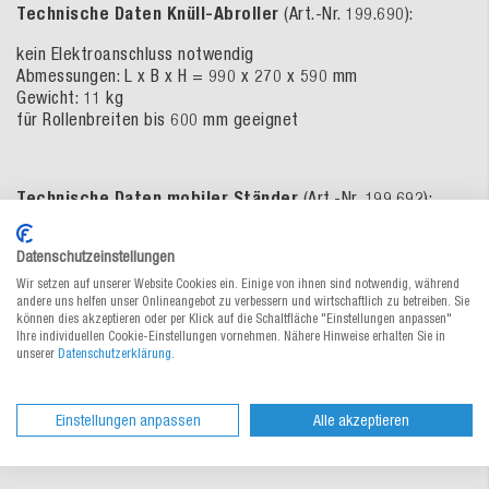
Technische Daten Knüll-Abroller
(Art.-Nr. 199.690):
kein Elektroanschluss notwendig
Abmessungen: L x B x H = 990 x 270 x 590 mm
Gewicht: 11 kg
für Rollenbreiten bis 600 mm geeignet
Technische Daten mobiler Ständer
(Art.-Nr. 199.692):
höhenverstellbar
Datenschutzeinstellungen
Abmessungen: L x B x H = 915 x 605 x 1600 – 1950 mm
4 Lenkrollen mit Feststellern zum Fixieren des Ständers
Wir setzen auf unserer Website Cookies ein. Einige von ihnen sind notwendig, während
andere uns helfen unser Onlineangebot zu verbessern und wirtschaftlich zu betreiben. Sie
geeignet für Knüll-Abroller Art.-Nr. 199.690
können dies akzeptieren oder per Klick auf die Schaltfläche "Einstellungen anpassen"
Ihre individuellen Cookie-Einstellungen vornehmen. Nähere Hinweise erhalten Sie in
unserer
Datenschutzerklärung
.
Zur Bestelltabelle ↑
Beratung anfordern
Einstellungen anpassen
Alle akzeptieren