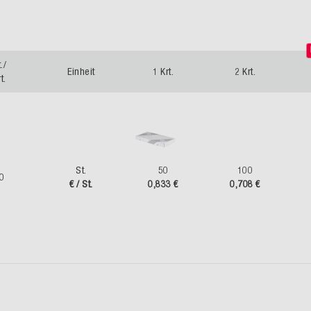
./
Einheit
1 Krt.
2 Krt.
t.
St.
50
100
0
€ / St.
0,833 €
0,708 €