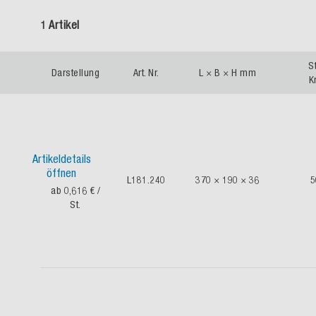
1 Artikel
St
Darstellung
Art. Nr.
L × B × H mm
Kr
Artikeldetails
öffnen
L181.240
370 × 190 × 36
5
ab 0,616 €
/
St.