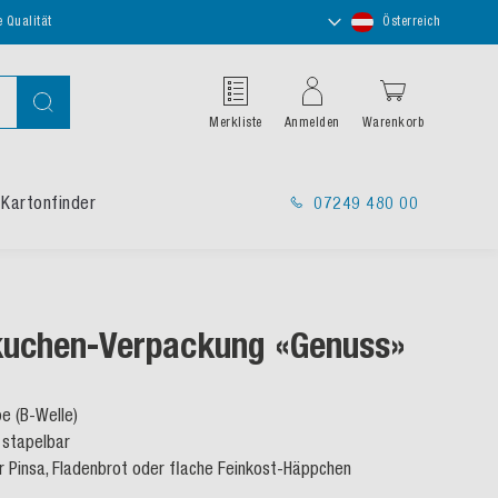
Store
e Qualität
Österreich
auswählen
Suche
Merkliste
Anmelden
Warenkorb
Kartonfinder
07249 480 00
uchen-Verpackung «Genuss»
e (B-Welle)
& stapelbar
ür Pinsa, Fladenbrot oder flache Feinkost-Häppchen