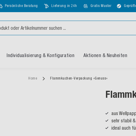
Persönliche Beratung
Lieferung in 24h
Gratis Muster
Geprüft
Individualisierung & Konfiguration
Aktionen & Neuheiten
Home
Flammkuchen-Verpackung «Genuss»
Flammk
aus Wellpapp
sehr stabil 
ideal auch f