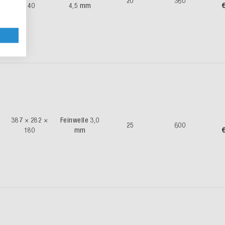
20
360
140
4,5 mm
€
387 × 282 ×
Feinwelle 3,0
25
600
180
mm
€