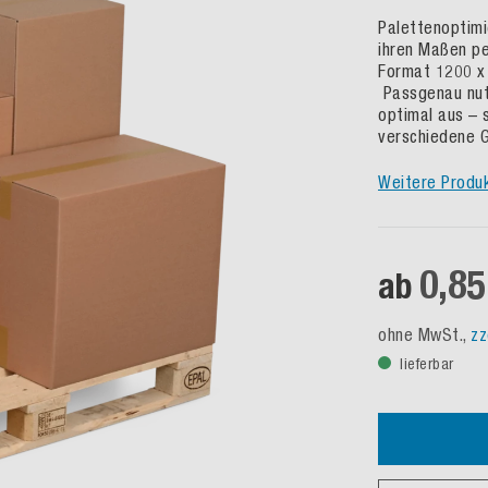
Palettenoptim
ihren Maßen pe
Format 1200 x 
Passgenau nut
optimal aus – 
verschiedene G
Weitere Produ
0,85
ab
ohne MwSt.,
zz
lieferbar