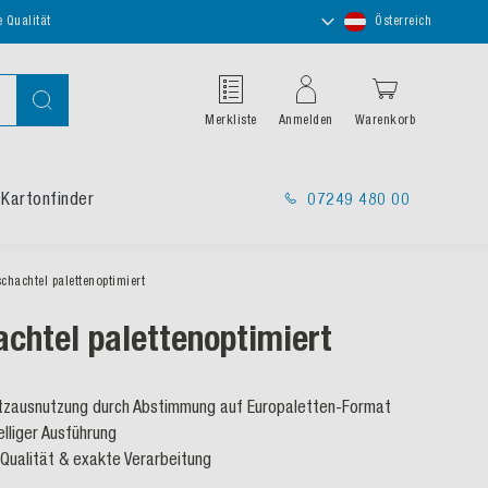
Store
e Qualität
Österreich
auswählen
Suche
Merkliste
Anmelden
Warenkorb
Kartonfinder
07249 480 00
schachtel palettenoptimiert
achtel palettenoptimiert
atzausnutzung durch Abstimmung auf Europaletten-Format
elliger Ausführung
Qualität & exakte Verarbeitung