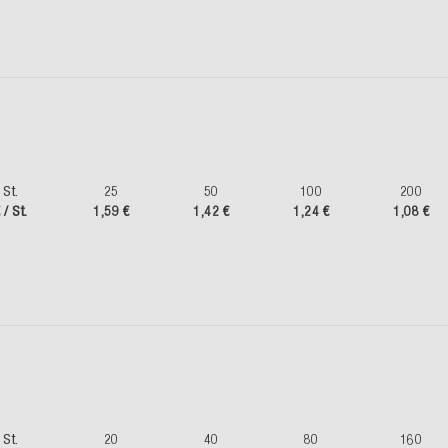
St.
25
50
100
200
 / St.
1,59 €
1,42 €
1,24 €
1,08 €
St.
20
40
80
160