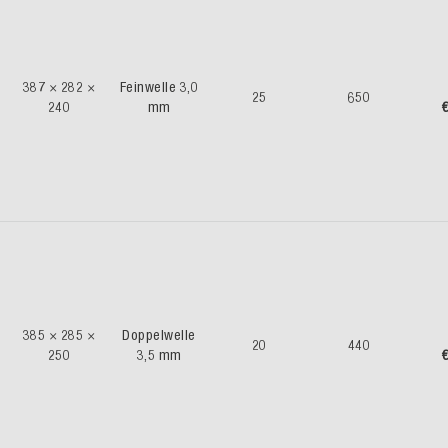
387 × 282 ×
Feinwelle 3,0
25
650
240
mm
€
385 × 285 ×
Doppelwelle
20
440
250
3,5 mm
€