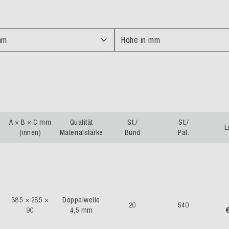
mm
Höhe in mm
A × B × C mm
Qualität
St./
St./
E
(innen)
Materialstärke
Bund
Pal.
385 × 285 ×
Doppelwelle
20
540
90
4,5 mm
€