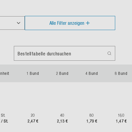
Alle Filter anzeigen
Bestelltabelle durchsuchen
inheit
1 Bund
2 Bund
4 Bund
8 Bund
St.
20
40
80
160
 / St.
2,47 €
2,13 €
1,79 €
1,47 €