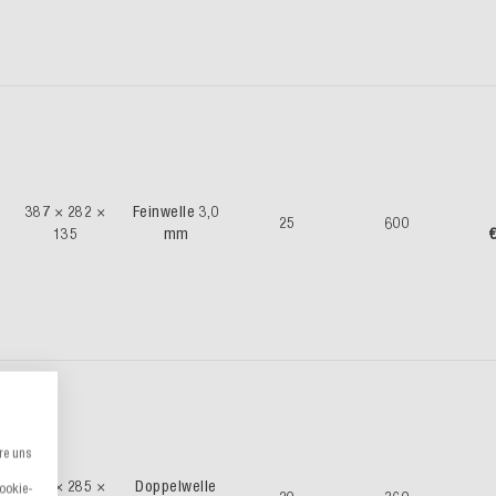
387 × 282 ×
Feinwelle 3,0
25
600
135
mm
€
re uns
385 × 285 ×
Doppelwelle
Cookie-