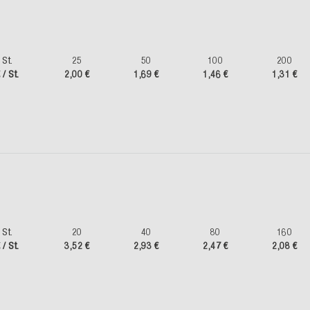
St.
25
50
100
200
 / St.
2,00 €
1,69 €
1,46 €
1,31 €
St.
20
40
80
160
 / St.
3,52 €
2,93 €
2,47 €
2,08 €