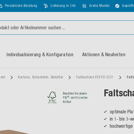
Persönliche Beratung
Lieferung in 24h
Gratis Muster
Geprüft
Individualisierung & Konfiguration
Aktionen & Neuheiten
ment
Kartons, Schachteln, Behälter
Faltkartons FEFCO 0201
Falt
Faltsch
Beachten Sie unsere
®
FSC
-zertifizierten
Artikel
optimale Pl
in 1- bis 3-w
hochwertige 