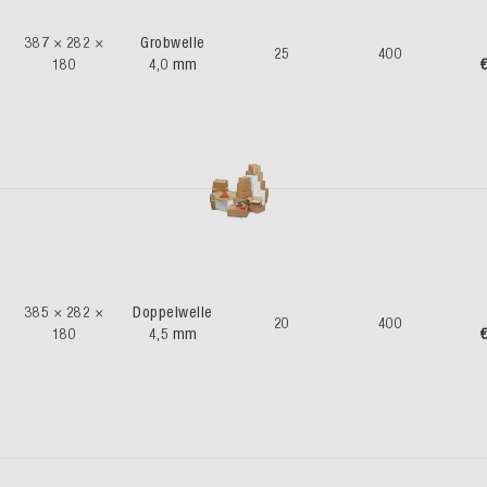
387 × 282 ×
Grobwelle
25
400
180
4,0 mm
€
385 × 282 ×
Doppelwelle
20
400
180
4,5 mm
€