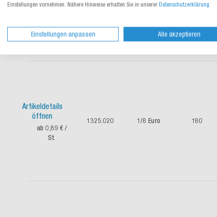
1706.020
1/8 Euro
140
Einstellungen vornehmen. Nähere Hinweise erhalten Sie in unserer
Datenschutzerklärung
.
ab 1,30 €
/
St.
Einstellungen anpassen
Alle akzeptieren
Artikeldetails
öffnen
1325.020
1/8 Euro
180
ab 0,89 €
/
St.