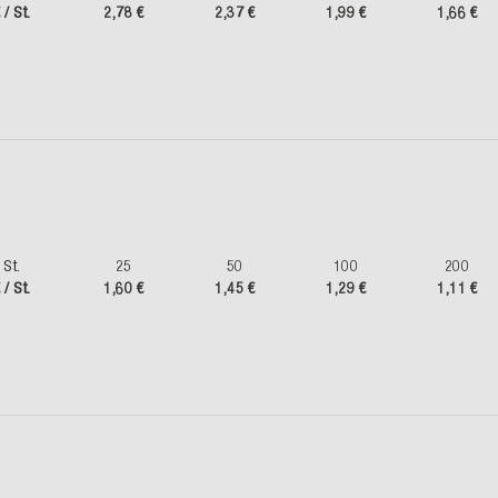
 / St.
2,78 €
2,37 €
1,99 €
1,66 €
St.
25
50
100
200
 / St.
1,60 €
1,45 €
1,29 €
1,11 €