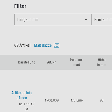
Filter
Länge in mm
Breite in 
63 Artikel
Maßskizze
Paletten-
Höhe
Darstellung
Art. Nr.
maß
in mm
Artikeldetails
öffnen
1706.009
1/8 Euro
90
ab 1,11 €
/
St.