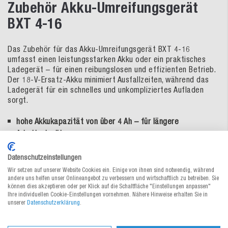
Zubehör Akku-Umreifungsgerät
BXT 4-16
Das Zubehör für das Akku-Umreifungsgerät BXT 4-16
umfasst einen leistungsstarken Akku oder ein praktisches
Ladegerät – für einen reibungslosen und effizienten Betrieb.
Der 18-V-Ersatz-Akku minimiert Ausfallzeiten, während das
Ladegerät für ein schnelles und unkompliziertes Aufladen
sorgt.
hohe Akkukapazität von über 4 Ah – für längere
Arbeitseinsätze
lange Lebensdauer und Robustheit für den täglichen
Datenschutzeinstellungen
Einsatz
Wir setzen auf unserer Website Cookies ein. Einige von ihnen sind notwendig, während
geringes Gewicht und kompakte Größe des Akkus –
andere uns helfen unser Onlineangebot zu verbessern und wirtschaftlich zu betreiben. Sie
können dies akzeptieren oder per Klick auf die Schaltfläche "Einstellungen anpassen"
einfache Handhabung
Ihre individuellen Cookie-Einstellungen vornehmen. Nähere Hinweise erhalten Sie in
unserer
Datenschutzerklärung
.
bequeme und einfache Bedienung
praktisches Ladegerät für schnelles und sicheres Aufladen