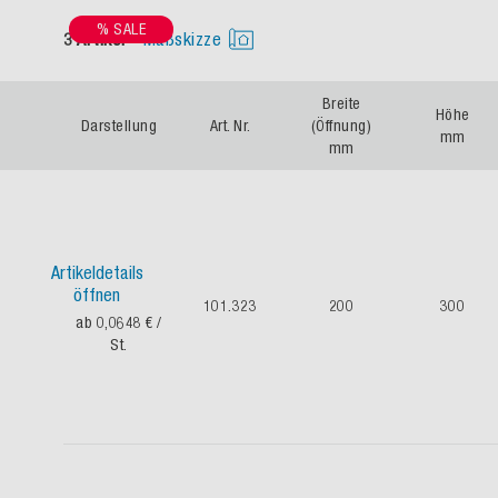
% SALE
3 Artikel
Maßskizze
Breite
Höhe
Darstellung
Art. Nr.
(Öffnung)
mm
mm
Artikeldetails
öffnen
101.323
200
300
ab 0,0648 €
/
St.