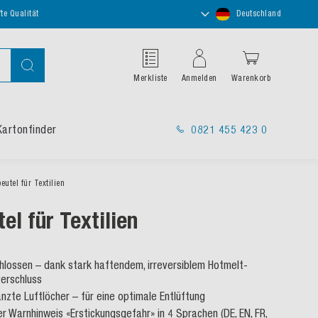
Store
te Qualität
Deutschland
auswählen
Suche
Merkliste
Anmelden
Warenkorb
Kartonfinder
0821 455 423 0
eutel für Textilien
el für Textilien
chlossen – dank stark haftendem, irreversiblem Hotmelt-
erschluss
nzte Luftlöcher – für eine optimale Entlüftung
r Warnhinweis «Erstickungsgefahr» in 4 Sprachen (DE, EN, FR,