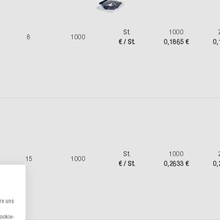
St.
1000
8
1000
€ / St.
0,1865 €
0,
St.
1000
15
1000
€ / St.
0,2633 €
0,
re uns
Cookie-