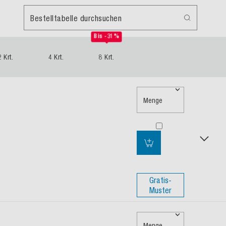
Bestelltabelle durchsuchen
Bis -31%
2 Krt.
4 Krt.
8 Krt.
Menge
Gratis-
Muster
Menge