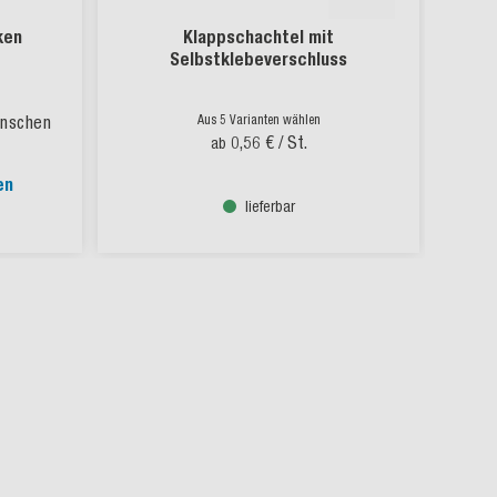
ken
Klappschachtel mit
Aut
Selbstklebeverschluss
ünschen
Aus 5 Varianten wählen
0,56 €
/ St.
ab
en
lieferbar