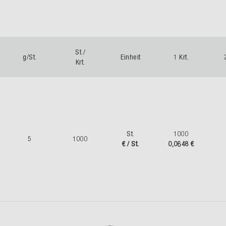
St./
g/St.
Einheit
1 Krt.
Krt.
St.
1000
5
1000
€ / St.
0,0648 €