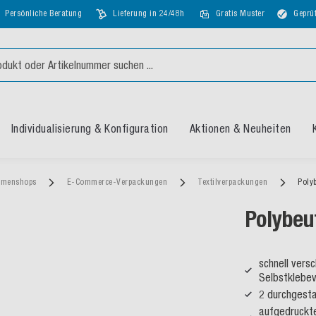
Persönliche Beratung
Lieferung in 24/48h
Gratis Muster
Geprüf
Individualisierung & Konfiguration
Aktionen & Neuheiten
emenshops
E-Commerce-Verpackungen
Textilverpackungen
Polyb
Polybeut
schnell vers
Selbstklebev
2 durchgesta
aufgedruckte