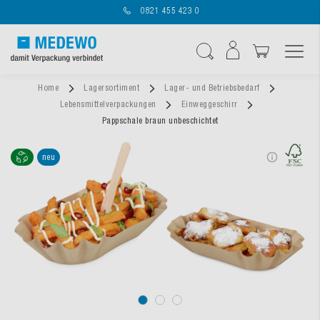
0821 455 423 0
Navigation umschal
Suche
Home
Lagersortiment
Lager- und Betriebsbedarf
Lebensmittelverpackungen
Einweggeschirr
Pappschale braun unbeschichtet
neu