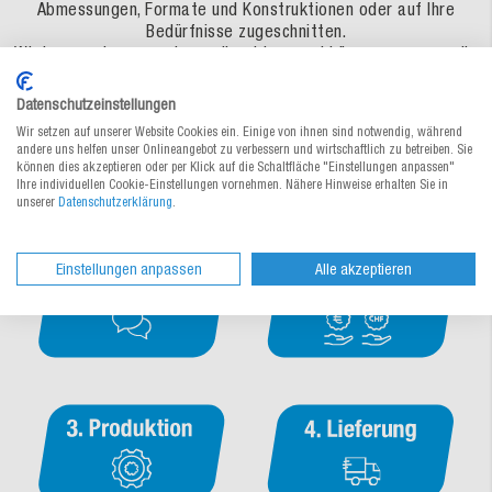
Abmessungen, Formate und Konstruktionen oder auf Ihre
Bedürfnisse zugeschnitten.
Wir besprechen gemeinsam Ihre Ideen und kümmern uns um die
Individualisierung.
Datenschutzeinstellungen
In 4 Schritten zu Ihrer individuellen Verpackung – so
Wir setzen auf unserer Website Cookies ein. Einige von ihnen sind notwendig, während
einfach geht's!
andere uns helfen unser Onlineangebot zu verbessern und wirtschaftlich zu betreiben. Sie
können dies akzeptieren oder per Klick auf die Schaltfläche "Einstellungen anpassen"
Ihre individuellen Cookie-Einstellungen vornehmen. Nähere Hinweise erhalten Sie in
unserer
Datenschutzerklärung
.
Einstellungen anpassen
Alle akzeptieren