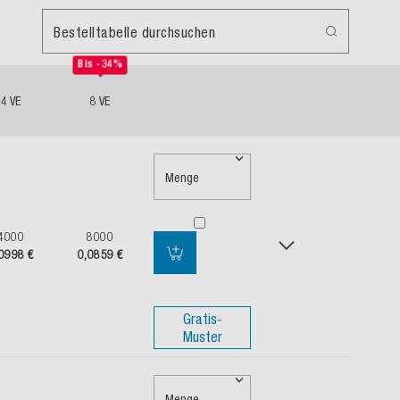
Bestelltabelle durchsuchen
Bis -34%
4 VE
8 VE
Menge
4000
8000
0998 €
0,0859 €
Gratis-
Muster
Menge