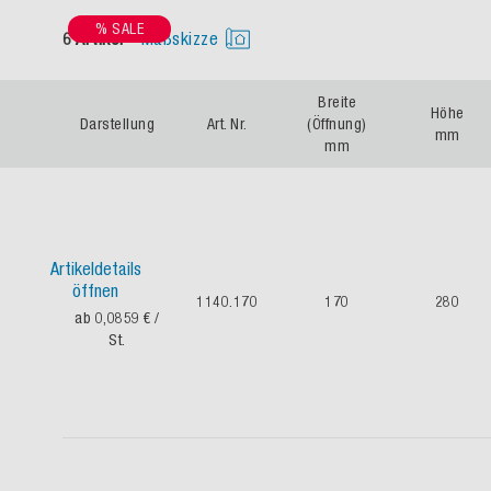
% SALE
6 Artikel
Maßskizze
Breite
Höhe
Darstellung
Art. Nr.
(Öffnung)
mm
mm
Artikeldetails
öffnen
1140.170
170
280
ab 0,0859 €
/
St.