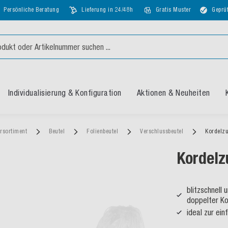
Persönliche Beratung
Lieferung in 24/48h
Gratis Muster
Geprüf
Individualisierung & Konfiguration
Aktionen & Neuheiten
rsortiment
Beutel
Folienbeutel
Verschlussbeutel
Kordelz
Kordelz
blitzschnell
doppelter Ko
ideal zur ei