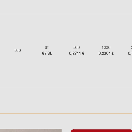
St.
500
1000
500
€ / St.
0,2711 €
0,2304 €
0,