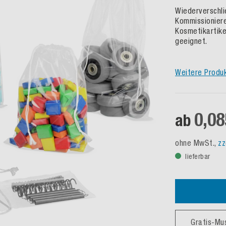
Wiederverschli
Kommissioniere
Kosmetikartike
geeignet.
Weitere Produ
0,08
ab
ohne MwSt.,
zz
lieferbar
Gratis-Mu