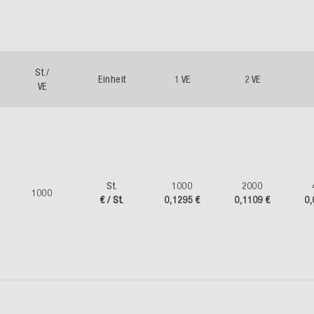
St./
Einheit
1 VE
2 VE
VE
St.
1000
2000
1000
€ / St.
0,1295 €
0,1109 €
0,