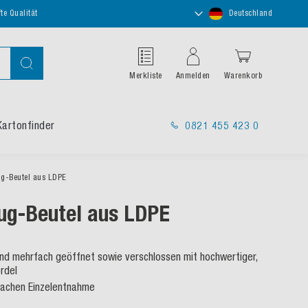
Store
te Qualität
Deutschland
auswählen
Suche
Merkliste
Anmelden
Warenkorb
Kartonfinder
0821 455 423 0
ug-Beutel aus LDPE
ug-Beutel aus LDPE
 und mehrfach geöffnet sowie verschlossen mit hochwertiger,
rdel
nfachen Einzelentnahme