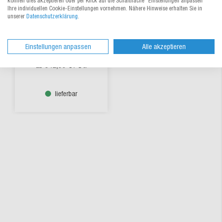
können dies akzeptieren oder per Klick auf die Schaltfläche "Einstellungen anpassen"
Ihre individuellen Cookie-Einstellungen vornehmen. Nähere Hinweise erhalten Sie in
unserer
Datenschutzerklärung
.
Kartonhefter manuell
Einstellungen anpassen
Alle akzeptieren
Zum Produkt
342,50 €
/ St.
ab
lieferbar