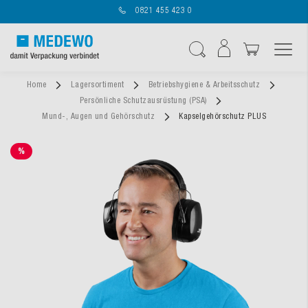
0821 455 423 0
Navigation umschal
Suche
Home
Lagersortiment
Betriebshygiene & Arbeitsschutz
Persönliche Schutzausrüstung (PSA)
Mund-, Augen und Gehörschutz
Kapselgehörschutz PLUS
%
SALE