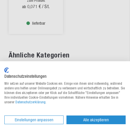
Zum Produkt
0,071 €
/ St.
ab
lieferbar
Ähnliche Kategorien
Betriebshygiene & Arbeitsschutz
Datenschutzeinstellungen
Wir setzen auf unserer Website Cookies ein. Einige von ihnen sind notwendig, während
%Sale
andere uns helfen unser Onlineangebot zu verbessern und wirtschaftlich zu betreiben. Sie
können dies akzeptieren oder per Klick auf die Schaltfläche "Einstellungen anpassen"
Ihre individuellen Cookie-Einstellungen vornehmen. Nähere Hinweise erhalten Sie in
Persönliche Schutzausrüstung (PSA)
unserer
Datenschutzerklärung
.
Mund-, Augen und Gehörschutz
Einstellungen anpassen
Alle akzeptieren