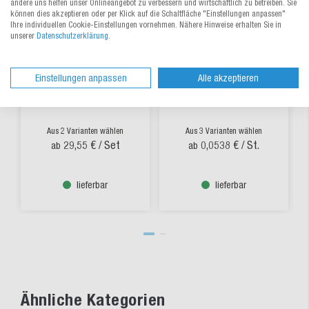
andere uns helfen unser Onlineangebot zu verbessern und wirtschaftlich zu betreiben. Sie
können dies akzeptieren oder per Klick auf die Schaltfläche "Einstellungen anpassen"
Ihre individuellen Cookie-Einstellungen vornehmen. Nähere Hinweise erhalten Sie in
unserer
Datenschutzerklärung
.
Clean Hands® Hygiene-
Vinyl-Handschuhe
Einstellungen anpassen
Alle akzeptieren
Handschuh im Set
transparent
Aus 2 Varianten wählen
Aus 3 Varianten wählen
29,55 €
/ Set
0,0538 €
/ St.
ab
ab
lieferbar
lieferbar
Ähnliche Kategorien