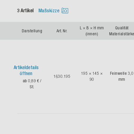
3 Artikel
Maßskizze
L × B × H mm
Qualität
Darstellung
Art. Nr.
(innen)
Materialstärk
Artikeldetails
öffnen
195 × 145 ×
Feinwelle 3,0
1630.195
90
mm
ab 0,89 €
/
St.