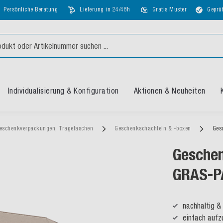
Persönliche Beratung
Lieferung in 24/48h
Gratis Muster
Geprüf
Individualisierung & Konfiguration
Aktionen & Neuheiten
eschenkverpackungen, Tragetaschen
Geschenkschachteln & -boxen
Ges
Geschen
GRAS-P
nachhaltig &
einfach aufz