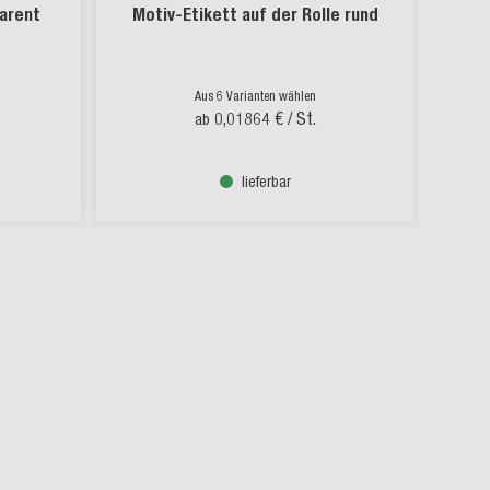
arent
Motiv-Etikett auf der Rolle rund
Fer
Aus 6 Varianten wählen
0,01864 €
/ St.
ab
lieferbar