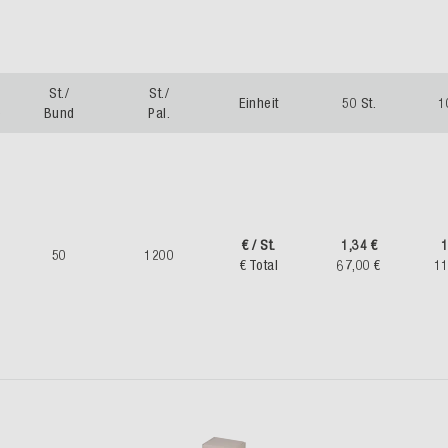
St./
St./
Einheit
50 St.
1
e
Bund
Pal.
€ / St.
1,34 €
1
50
1200
€ Total
67,00 €
11