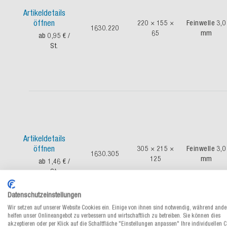
Artikeldetails
öffnen
220 × 155 ×
Feinwelle 3,0
1630.220
65
mm
ab 0,95 €
/
St.
Artikeldetails
öffnen
305 × 215 ×
Feinwelle 3,0
1630.305
125
mm
ab 1,46 €
/
St.
Datenschutzeinstellungen
Wir setzen auf unserer Website Cookies ein. Einige von ihnen sind notwendig, während ande
helfen unser Onlineangebot zu verbessern und wirtschaftlich zu betreiben. Sie können dies
akzeptieren oder per Klick auf die Schaltfläche "Einstellungen anpassen" Ihre individuellen 