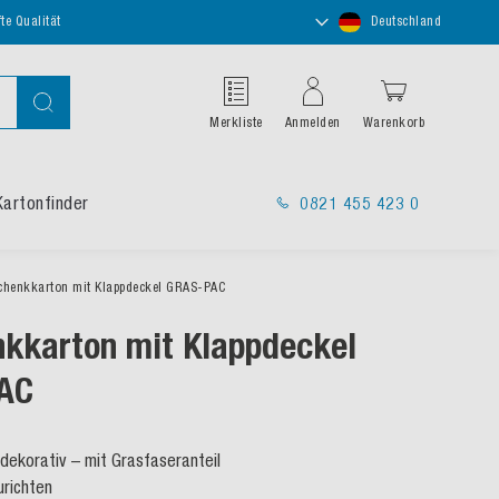
Store
te Qualität
Deutschland
auswählen
Suche
Merkliste
Anmelden
Warenkorb
Kartonfinder
0821 455 423 0
chenkkarton mit Klappdeckel GRAS-PAC
kkarton mit Klappdeckel
AC
 dekorativ – mit Grasfaseranteil
urichten