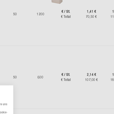
€ / St.
1,41 €
1
50
1200
€ Total
70,50 €
11
€ / St.
2,14 €
1
50
600
€ Total
107,00 €
18
re uns
Cookie-