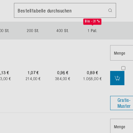
Bestelltabelle durchsuchen
Bis -31%
00 St.
200 St.
400 St.
1 Pal.
Menge
,13 €
1,07 €
0,96 €
0,89 €
3,00 €
214,00 €
384,00 €
1.068,00 €
Gratis-
Muster
Menge