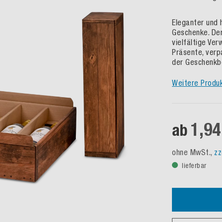
Eleganter und 
Geschenke. Der
vielfältige Ver
Präsente, verp
der Geschenkbo
Weitere Produ
1,94
ab
ohne MwSt.,
zz
lieferbar