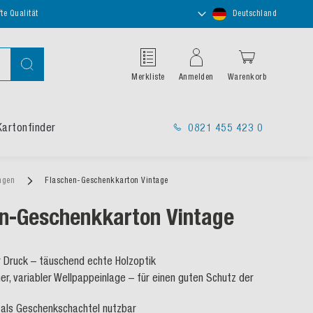
Store
te Qualität
Deutschland
auswählen
Suche
Merkliste
Anmelden
Warenkorb
Kartonfinder
0821 455 423 0
ungen
Flaschen-Geschenkkarton Vintage
n-Geschenkkarton Vintage
 Druck – täuschend echte Holzoptik
her, variabler Wellpappeinlage – für einen guten Schutz der
 als Geschenkschachtel nutzbar