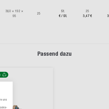
360 × 192 ×
St.
25
25
95
€ / St.
3,47 €
3
Passend dazu
g
re uns
Cookie-