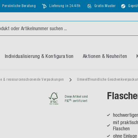
Persönliche Beratung
Lieferung in 24/48h
Gratis Muster
Geprüf
Individualisierung & Konfiguration
Aktionen & Neuheiten
ge & ressourcenschonende Verpackungen
Umweltfreundliche Geschenkverpack
Flasche
Diese Artikel sind
®
FSC
-zertifiziert
hochwertiger
mit praktisc
Flaschen
ohne Einlage