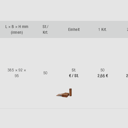
L × B × H mm
St./
Einheit
1 Krt.
(innen)
Krt.
385 × 92 ×
St.
50
50
95
€ / St.
2,66 €
2