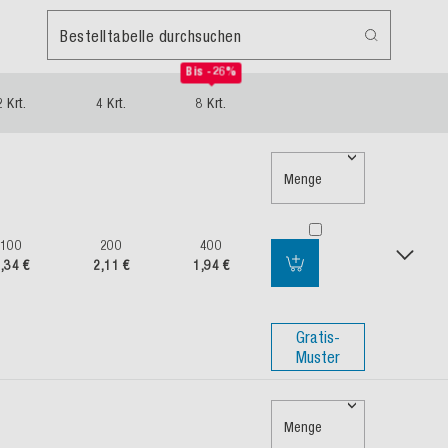
Bestelltabelle durchsuchen
Bis -26%
2 Krt.
4 Krt.
8 Krt.
Menge
100
200
400
,34 €
2,11 €
1,94 €
Gratis-
Muster
Menge