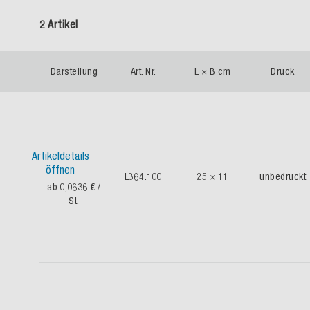
2 Artikel
Darstellung
Art. Nr.
L × B cm
Druck
Artikeldetails
öffnen
L364.100
25 × 11
unbedruckt
ab 0,0636 €
/
St.