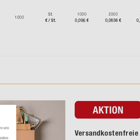
St.
1000
2000
1000
€ / St.
0,096 €
0,0838 €
0
re uns
Versandkostenfreie 
Cookie-