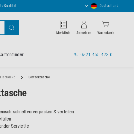
Store
te Qualität
Deutschland
auswählen
Suche
Merkliste
Anmelden
Warenkorb
Kartonfinder
0821 455 423 0
 Tischdeko
Bestecktasche
ktasche
enisch, schnell vorverpacken & verteilen
füllen
gender Serviette