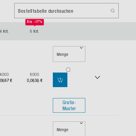
Bestelltabelle durchsuchen
Bis -27%
4 Krt.
8 Krt.
Menge
4000
8000
,0687 €
0,0636 €
Gratis-
Muster
Menge