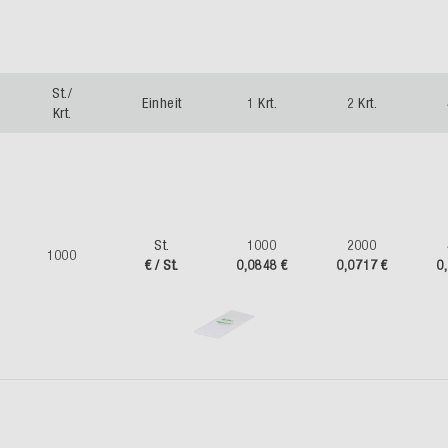
St./
Einheit
1 Krt.
2 Krt.
Krt.
St.
1000
2000
1000
€ / St.
0,0848 €
0,0717 €
0