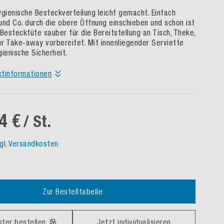
ygienische Besteckverteilung leicht gemacht. Einfach
und Co. durch die obere Öffnung einschieben und schon ist
Bestecktüte sauber für die Bereitstellung an Tisch, Theke,
r Take-away vorbereitet. Mit innenliegender Serviette
ienische Sicherheit.
ktinformationen
4 €
/ St.
gl. Versandkosten
Zur Bestelltabelle
ster bestellen
Jetzt individualisieren