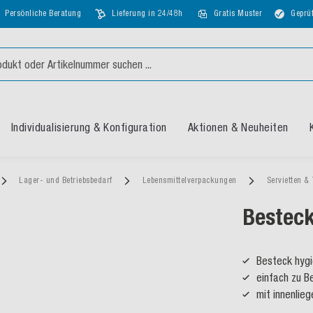
Persönliche Beratung
Lieferung in 24/48h
Gratis Muster
Geprüf
Individualisierung & Konfiguration
Aktionen & Neuheiten
Lager- und Betriebsbedarf
Lebensmittelverpackungen
Servietten &
Bestec
Besteck hygi
einfach zu Be
mit innenlie