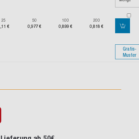
25
50
100
200
,11 €
0,977 €
0,899 €
0,818 €
Gratis-
Muster
Lieferung ab 50€