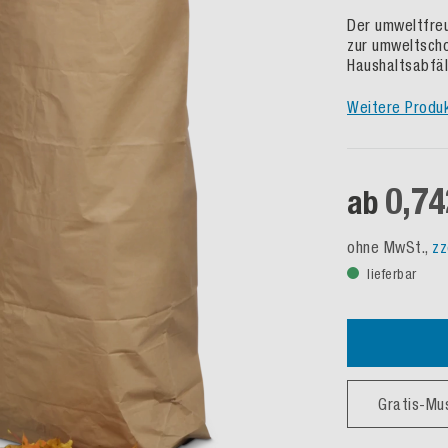
Der umweltfreu
zur umweltscho
Haushaltsabfäl
Weitere Produ
0,74
ab
ohne MwSt.,
zz
lieferbar
Gratis-Mu