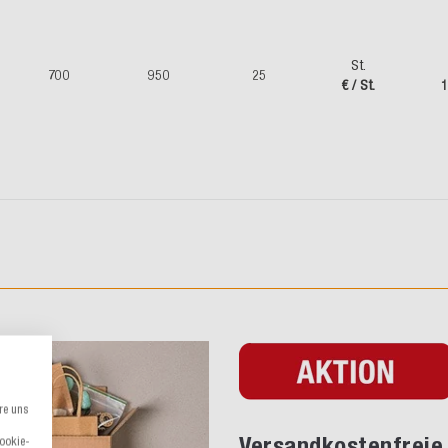
St.
700
950
25
€ / St.
1
re uns
Versandkostenfreie 
Cookie-