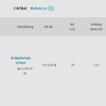
2 Artikel
Maßskizze
Vol.
Umfang
Darstellung
Art. Nr.
l ca.
oben cm
Artikeldetails
öffnen
120.628.N
70
110
ab 0,742 €
/
St.