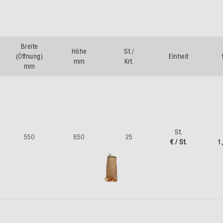
Breite
Höhe
St./
(Öffnung)
Einheit
mm
Krt.
mm
St.
550
850
25
€ / St.
1