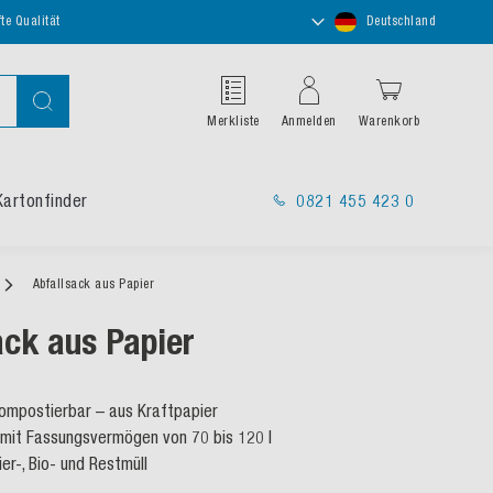
Store
te Qualität
Deutschland
auswählen
Suche
Merkliste
Anmelden
Warenkorb
Kartonfinder
0821 455 423 0
Abfallsack aus Papier
ack aus Papier
kompostierbar – aus Kraftpapier
mit Fassungsvermögen von 70 bis 120 l
ier-, Bio- und Restmüll