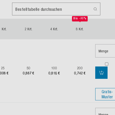
Bestelltabelle durchsuchen
Bis -26%
1 Krt.
2 Krt.
4 Krt.
8 Krt.
Menge
25
50
100
200
,008 €
0,887 €
0,816 €
0,742 €
Gratis-
Muster
Menge