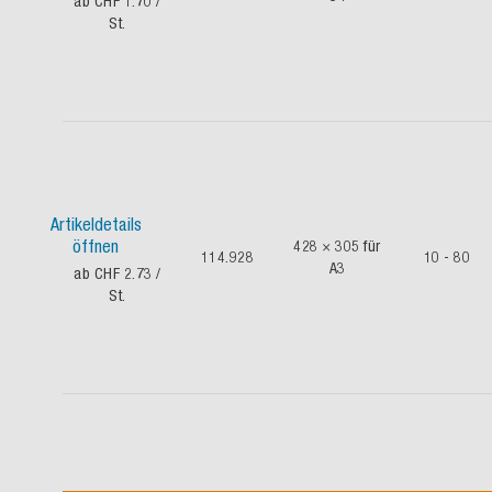
ab CHF 1.70
/
St.
Artikeldetails
öffnen
428 × 305 für
114.928
10 - 80
A3
ab CHF 2.73
/
St.