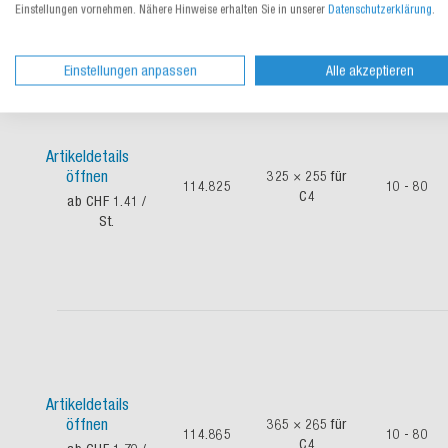
Einstellungen vornehmen. Nähere Hinweise erhalten Sie in unserer
Datenschutzerklärung
.
Einstellungen anpassen
Alle akzeptieren
Artikeldetails
öffnen
325 × 255 für
114.825
10 - 80
C4
ab CHF 1.41
/
St.
Artikeldetails
öffnen
365 × 265 für
114.865
10 - 80
C4