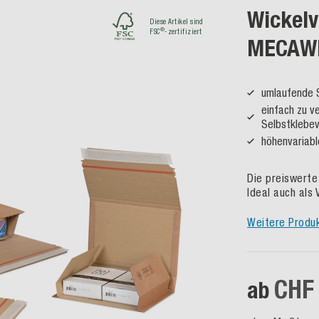
Wickelv
Diese Artikel sind
®
FSC
-zertifiziert
MECAW
umlaufende 
einfach zu v
Selbstklebev
höhenvariabl
Die preiswerte
Ideal auch als
Weitere Produ
CHF 
ab