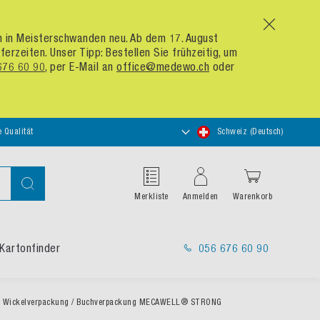
x
um in Meisterschwanden neu. Ab dem 17. August
zeiten. Unser Tipp: Bestellen Sie frühzeitig, um
676 60 90
, per E-Mail an
office@medewo.ch
oder
Store
e Qualität
Schweiz (Deutsch)
auswählen
Suche
Merkliste
Anmelden
Warenkorb
Kartonfinder
056 676 60 90
Wickelverpackung / Buchverpackung MECAWELL® STRONG