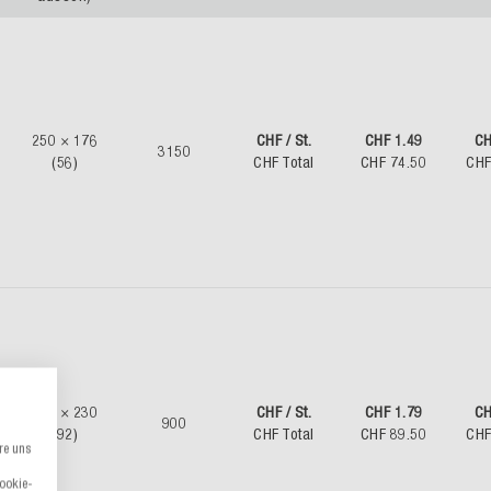
250 × 176
CHF / St.
CHF 1.49
CH
3150
(56)
CHF Total
CHF 74.50
CHF
362 × 230
CHF / St.
CHF 1.79
CH
900
(92)
CHF Total
CHF 89.50
CHF
re uns
Cookie-