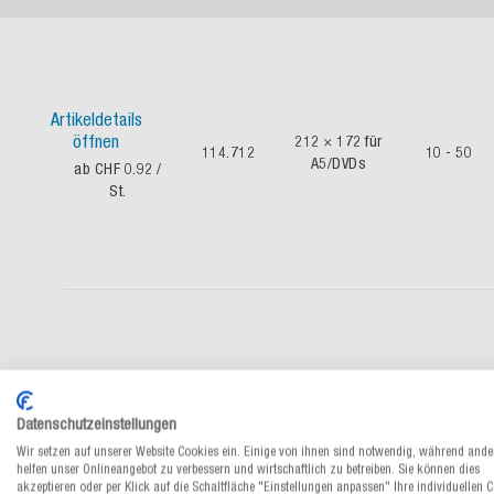
Artikeldetails
öffnen
212 × 172 für
114.712
10 - 50
A5/DVDs
ab CHF 0.92
/
St.
Artikeldetails
öffnen
302 × 223 für
Datenschutzeinstellungen
114.802
10 - 80
A4
ab CHF 1.11
/
Wir setzen auf unserer Website Cookies ein. Einige von ihnen sind notwendig, während ande
St.
helfen unser Onlineangebot zu verbessern und wirtschaftlich zu betreiben. Sie können dies
akzeptieren oder per Klick auf die Schaltfläche "Einstellungen anpassen" Ihre individuellen 