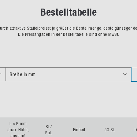
Bestelltabelle
rch attraktive Staffelpreise: je größer die Bestellmenge, desto günstiger d
Die Preisangaben in der Bestelltabelle sind ohne MwSt.
Breite in mm
L × B mm
St./
(max. Höhe,
Einheit
50 St.
1
Pal.
aussen)