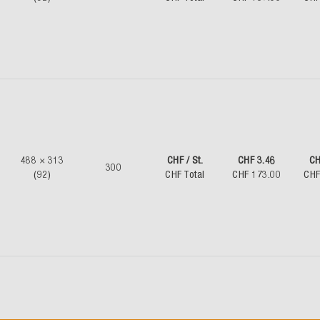
488 × 313
CHF / St.
CHF 3.46
CH
300
(92)
CHF Total
CHF 173.00
CHF