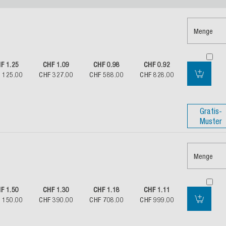
Menge
F 1.25
CHF 1.09
CHF 0.98
CHF 0.92
 125.00
CHF 327.00
CHF 588.00
CHF 828.00
Gratis-
Muster
Menge
F 1.50
CHF 1.30
CHF 1.18
CHF 1.11
 150.00
CHF 390.00
CHF 708.00
CHF 999.00