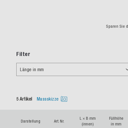
Sparen Sie du
Filter
Länge in mm
5 Artikel
Massskizze
L × B mm
Füllhöhe
Darstellung
Art. Nr.
(innen)
in mm