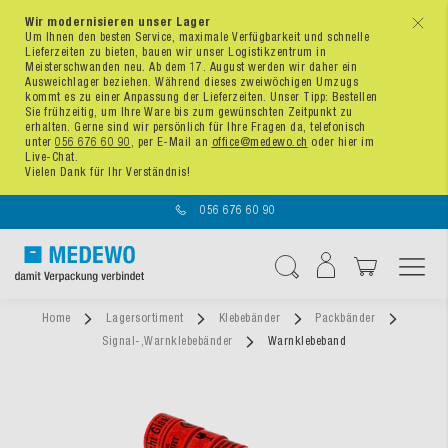
Wir modernisieren unser Lager
x
Um Ihnen den besten Service, maximale Verfügbarkeit und schnelle
Lieferzeiten zu bieten, bauen wir unser Logistikzentrum in
Meisterschwanden neu. Ab dem 17. August werden wir daher ein
Ausweichlager beziehen. Während dieses zweiwöchigen Umzugs
kommt es zu einer Anpassung der Lieferzeiten. Unser Tipp: Bestellen
Sie frühzeitig, um Ihre Ware bis zum gewünschten Zeitpunkt zu
erhalten. Gerne sind wir persönlich für Ihre Fragen da, telefonisch
unter
056 676 60 90
, per E-Mail an
office@medewo.ch
oder hier im
Live-Chat.
Vielen Dank für Ihr Verständnis!
056 676 60 90
Navigation umschal
Suche
Home
Lagersortiment
Klebebänder
Packbänder
Signal-,Warnklebebänder
Warnklebeband