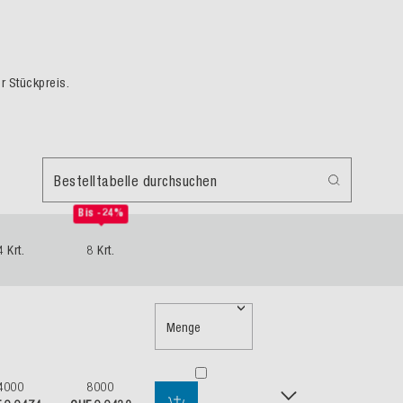
er Stückpreis.
Bestelltabelle durchsuchen
Bis -24%
4 Krt.
8 Krt.
Menge
4000
8000