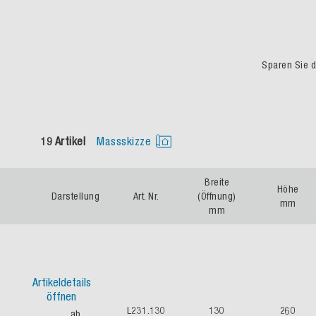
Sparen Sie du
19 Artikel
Massskizze
Breite
Höhe
Darstellung
Art. Nr.
(Öffnung)
mm
mm
Artikeldetails
öffnen
L231.130
130
260
ab