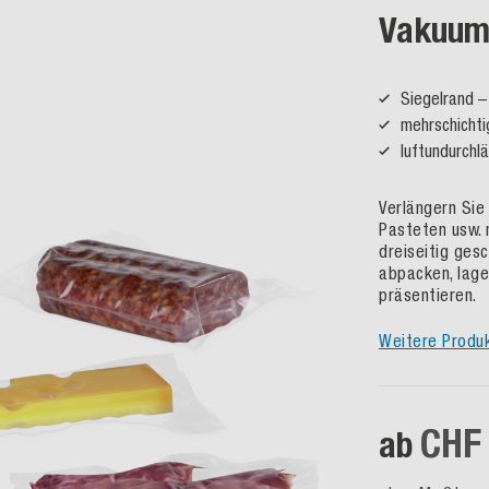
Vakuum-
Siegelrand –
mehrschichti
luftundurchl
Verlängern Sie 
Pasteten usw. 
dreiseitig ges
abpacken, lage
präsentieren.
Weitere Produ
CHF
ab