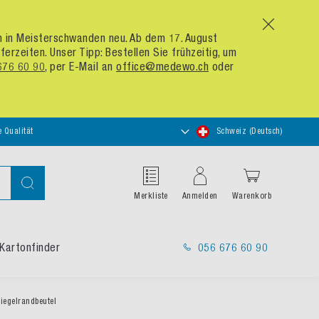
x
um in Meisterschwanden neu. Ab dem 17. August
zeiten. Unser Tipp: Bestellen Sie frühzeitig, um
676 60 90
, per E-Mail an
office@medewo.ch
oder
Store
e Qualität
Schweiz (Deutsch)
auswählen
Suche
Merkliste
Anmelden
Warenkorb
Kartonfinder
056 676 60 90
egelrandbeutel