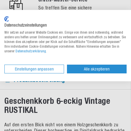
So treffen Sie eine sichere
Verpackungswahl
Datenschutzeinstellungen
Schnelle Lieferung
Wir setzen auf unserer Website Cookies ein. Einige von ihnen sind notwendig, während
Umfangreiches Lagersortiment sofort
andere uns helfen unser Onlineangebot zu verbessern und wirtschaftlich zu betreiben. Sie
können dies akzeptieren oder per Klick auf die Schaltfläche "Einstellungen anpassen"
lieferbar oder zum Wunschtermin
Ihre individuellen Cookie-Einstellungen vornehmen. Nähere Hinweise erhalten Sie in
unserer
Datenschutzerklärung
.
Einstellungen anpassen
Alle akzeptieren
Produktbeschreibung
Geschenkkorb 6-eckig Vintage
RUSTIKAL
Auf den ersten Blick nicht von einem Holzgeschenkkorb zu
unterscheiden. Dieser hochwertige, im Digitaldruck bedruckte