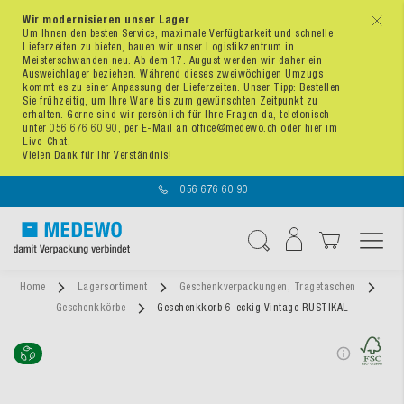
Wir modernisieren unser Lager
x
Um Ihnen den besten Service, maximale Verfügbarkeit und schnelle
Lieferzeiten zu bieten, bauen wir unser Logistikzentrum in
Meisterschwanden neu. Ab dem 17. August werden wir daher ein
Ausweichlager beziehen. Während dieses zweiwöchigen Umzugs
kommt es zu einer Anpassung der Lieferzeiten. Unser Tipp: Bestellen
Sie frühzeitig, um Ihre Ware bis zum gewünschten Zeitpunkt zu
erhalten. Gerne sind wir persönlich für Ihre Fragen da, telefonisch
unter
056 676 60 90
, per E-Mail an
office@medewo.ch
oder hier im
Live-Chat.
Vielen Dank für Ihr Verständnis!
056 676 60 90
Navigation umschal
Suche
Home
Lagersortiment
Geschenkverpackungen, Tragetaschen
Geschenkkörbe
Geschenkkorb 6-eckig Vintage RUSTIKAL