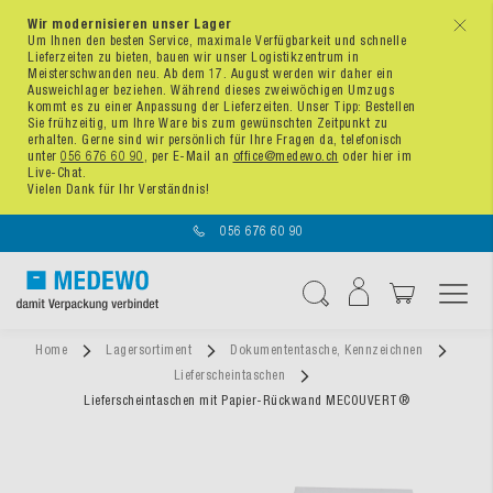
Wir modernisieren unser Lager
x
Um Ihnen den besten Service, maximale Verfügbarkeit und schnelle
Lieferzeiten zu bieten, bauen wir unser Logistikzentrum in
Meisterschwanden neu. Ab dem 17. August werden wir daher ein
Ausweichlager beziehen. Während dieses zweiwöchigen Umzugs
kommt es zu einer Anpassung der Lieferzeiten. Unser Tipp: Bestellen
Sie frühzeitig, um Ihre Ware bis zum gewünschten Zeitpunkt zu
erhalten. Gerne sind wir persönlich für Ihre Fragen da, telefonisch
unter
056 676 60 90
, per E-Mail an
office@medewo.ch
oder hier im
Live-Chat.
Vielen Dank für Ihr Verständnis!
056 676 60 90
Navigation umschal
Suche
Home
Lagersortiment
Dokumententasche, Kennzeichnen
Lieferscheintaschen
Lieferscheintaschen mit Papier-Rückwand MECOUVERT®