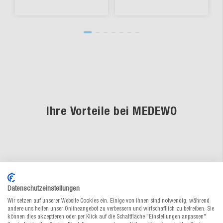
Ihre Vorteile bei MEDEWO
Fachkundige Beratung
Unsere Verpackungsspezialisten sind
Datenschutzeinstellungen
persönlich für Sie da
Wir setzen auf unserer Website Cookies ein. Einige von ihnen sind notwendig, während
andere uns helfen unser Onlineangebot zu verbessern und wirtschaftlich zu betreiben. Sie
können dies akzeptieren oder per Klick auf die Schaltfläche "Einstellungen anpassen"
Gratis-Muster-Service