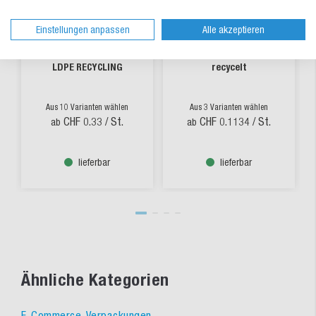
Einstellungen anpassen
Alle akzeptieren
Seitenfaltensack aus
Polybeutel für Textilien
LDPE RECYCLING
recycelt
Aus 10 Varianten wählen
Aus 3 Varianten wählen
CHF 0.33
/ St.
CHF 0.1134
/ St.
ab
ab
lieferbar
lieferbar
Ähnliche Kategorien
E-Commerce-Verpackungen