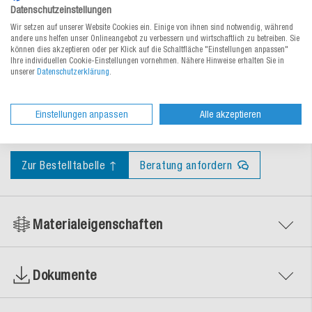
spart Lagerplatz
– wird flach angeliefert
Datenschutzeinstellungen
Wir setzen auf unserer Website Cookies ein. Einige von ihnen sind notwendig, während
einfach aufgerichtet –
dank grosser Öffnung schnell
andere uns helfen unser Onlineangebot zu verbessern und wirtschaftlich zu betreiben. Sie
befüllt
können dies akzeptieren oder per Klick auf die Schaltfläche "Einstellungen anpassen"
Ihre individuellen Cookie-Einstellungen vornehmen. Nähere Hinweise erhalten Sie in
transparentes Sichtfenster aus
PET
unserer
Datenschutzerklärung
.
für 0,75 oder 1 Liter-Flaschen
Einstellungen anpassen
Alle akzeptieren
aus stabilem
Wellkarton
,
recyclingfähig
Zur Bestelltabelle ↑
Beratung anfordern
Materialeigenschaften
Dokumente