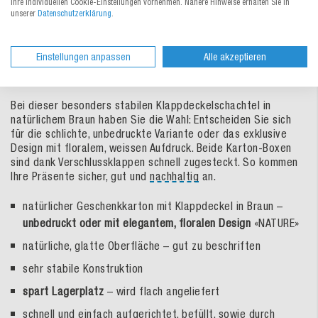
Ihre individuellen Cookie-Einstellungen vornehmen. Nähere Hinweise erhalten Sie in
unserer
Datenschutzerklärung
.
Produktbeschreibung
Einstellungen anpassen
Alle akzeptieren
Geschenkkarton quadratisch
Bei dieser besonders stabilen Klappdeckelschachtel in
natürlichem Braun haben Sie die Wahl: Entscheiden Sie sich
für die schlichte, unbedruckte Variante oder das exklusive
Design mit floralem, weissen Aufdruck. Beide Karton-Boxen
sind dank Verschlussklappen schnell zugesteckt. So kommen
Ihre Präsente sicher, gut und
nachhaltig
an.
natürlicher Geschenkkarton mit Klappdeckel in Braun –
unbedruckt oder mit elegantem, floralen Design
«NATURE»
natürliche, glatte Oberfläche – gut zu beschriften
sehr stabile Konstruktion
spart Lagerplatz
– wird flach angeliefert
schnell und einfach aufgerichtet, befüllt, sowie durch