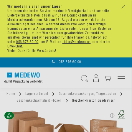
Wir modernisieren unser Lager
x
Um Ihnen den besten Service, maximale Verfügbarkeit und schnelle
Lieferzeiten zu bieten, bauen wir unser Logistikzentrum in
Meisterschwanden neu. Ab dem 17. August werden wir daher ein
Ausweichlager beziehen. Während dieses zweiwöchigen Umzugs
kommt es zu einer Anpassung der Lieferzeiten. Unser Tipp: Bestellen
Sie frühzeitig, um Ihre Ware bis zum gewünschten Zeitpunkt zu
erhalten. Gerne sind wir persönlich für Ihre Fragen da, telefonisch
unter
056 676 60 90
, per E-Mail an
office@medewo.ch
oder hier im
Live-Chat.
Vielen Dank für Ihr Verständnis!
056 676 60 90
Navigation umschal
Suche
Home
Lagersortiment
Geschenkverpackungen, Tragetaschen
Geschenkschachteln & -boxen
Geschenkkarton quadratisch