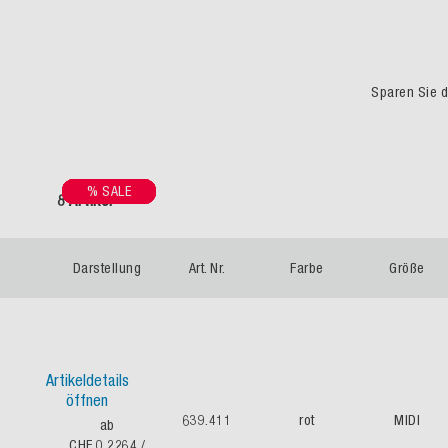
Sparen Sie du
% SALE
% SALE
% SALE
% SALE
% SALE
% SALE
% SALE
% SALE
8 Artikel
Darstellung
Art. Nr.
Farbe
Größe
Artikeldetails
öffnen
639.411
rot
MIDI
ab
CHF 0.2264
/