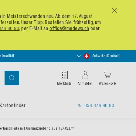
x
um in Meisterschwanden neu. Ab dem 17. August
zeiten. Unser Tipp: Bestellen Sie frühzeitig, um
676 60 90
, per E-Mail an
office@medewo.ch
oder
Store
e Qualität
Schweiz (Deutsch)
auswählen
Suche
Merkliste
Anmelden
Warenkorb
Kartonfinder
056 676 60 90
ertigschleife mit Gummizugband aus TENCEL™