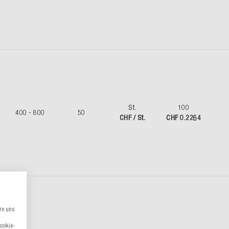
St.
100
400 - 800
50
CHF / St.
CHF 0.2264
re uns
Cookie-