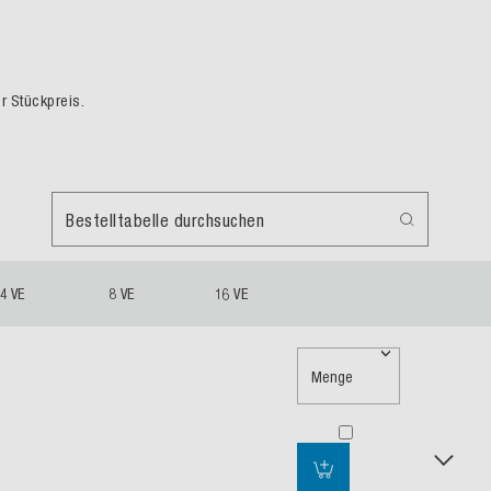
er Stückpreis.
Bestelltabelle durchsuchen
4 VE
8 VE
16 VE
Menge