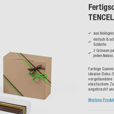
Fertigs
TENCE
aus biologis
einfach & sc
Schleife
2 Grössen pa
jeden Anlass
Farbige Gummi
idealen Deko-S
vorgebundene F
elastischem Z
angebracht und
Weitere Produ