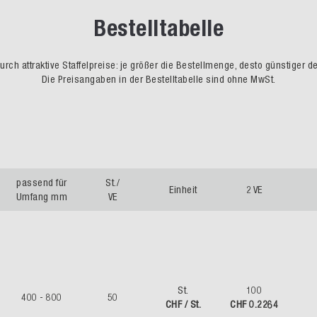
Bestelltabelle
rch attraktive Staffelpreise: je größer die Bestellmenge, desto günstiger d
Die Preisangaben in der Bestelltabelle sind ohne MwSt.
passend für
St./
Einheit
2 VE
Umfang mm
VE
St.
100
400 - 800
50
CHF / St.
CHF 0.2264