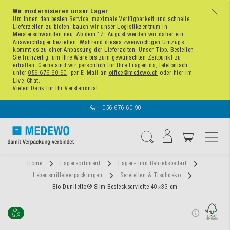
Wir modernisieren unser Lager
x
Um Ihnen den besten Service, maximale Verfügbarkeit und schnelle
Lieferzeiten zu bieten, bauen wir unser Logistikzentrum in
Meisterschwanden neu. Ab dem 17. August werden wir daher ein
Ausweichlager beziehen. Während dieses zweiwöchigen Umzugs
kommt es zu einer Anpassung der Lieferzeiten. Unser Tipp: Bestellen
Sie frühzeitig, um Ihre Ware bis zum gewünschten Zeitpunkt zu
erhalten. Gerne sind wir persönlich für Ihre Fragen da, telefonisch
unter
056 676 60 90
, per E-Mail an
office@medewo.ch
oder hier im
Live-Chat.
Vielen Dank für Ihr Verständnis!
056 676 60 90
Navigation umschal
Suche
Home
Lagersortiment
Lager- und Betriebsbedarf
Lebensmittelverpackungen
Servietten & Tischdeko
Bio Duniletto® Slim Besteckserviette 40×33 cm