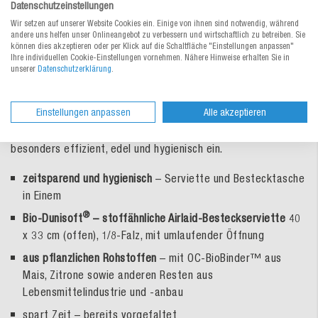
Bio Duniletto® Slim
Datenschutzeinstellungen
Besteckserviette 40×33 cm
Wir setzen auf unserer Website Cookies ein. Einige von ihnen sind notwendig, während
andere uns helfen unser Onlineangebot zu verbessern und wirtschaftlich zu betreiben. Sie
können dies akzeptieren oder per Klick auf die Schaltfläche "Einstellungen anpassen"
Ihre individuellen Cookie-Einstellungen vornehmen. Nähere Hinweise erhalten Sie in
Fühlt sich an wie eine Stoffserviette, enthält aber Reste der
unserer
Datenschutzerklärung
.
Lebensmittelindustrie wie Zitronenschalen, Mais usw. Dank
dieser natürlichen Bindemittel und ausschliesslich pflanzlichen
Rohstoffen, sind die hochwertigen Serviettentaschen
Einstellungen anpassen
Alle akzeptieren
besonders nachhaltig und enthalten keine fossilen Inhalte.
Vorbestückt mit Ihrem Besteck decken Sie zudem Tische
besonders effizient, edel und hygienisch ein.
zeitsparend und hygienisch
– Serviette und Bestecktasche
in Einem
®
Bio-Dunisoft
– stoffähnliche Airlaid-Besteckserviette
40
x 33 cm (offen), 1/8-Falz, mit umlaufender Öffnung
aus pflanzlichen Rohstoffen
– mit OC-BioBinder™ aus
Mais, Zitrone sowie anderen Resten aus
Lebensmittelindustrie und -anbau
spart Zeit – bereits vorgefaltet