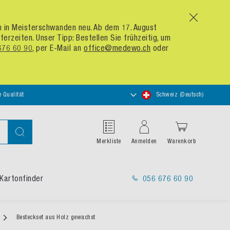
x
um in Meisterschwanden neu. Ab dem 17. August
zeiten. Unser Tipp: Bestellen Sie frühzeitig, um
676 60 90
, per E-Mail an
office@medewo.ch
oder
Store
e Qualität
Schweiz (Deutsch)
auswählen
Suche
Merkliste
Anmelden
Warenkorb
Kartonfinder
056 676 60 90
Besteckset aus Holz gewachst