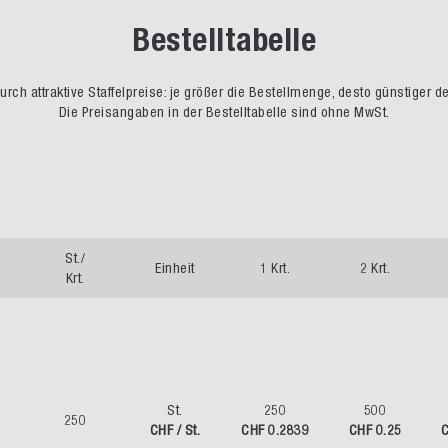
Bestelltabelle
rch attraktive Staffelpreise: je größer die Bestellmenge, desto günstiger d
Die Preisangaben in der Bestelltabelle sind ohne MwSt.
St./
Einheit
1 Krt.
2 Krt.
Krt.
St.
250
500
250
CHF / St.
CHF 0.2839
CHF 0.25
C