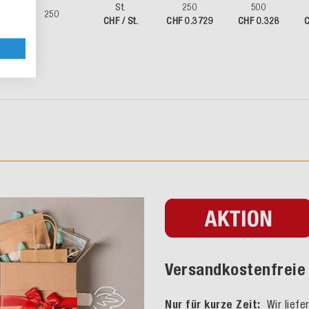
St.
250
500
60
250
CHF / St.
CHF 0.3729
CHF 0.328
C
Versandkostenfreie 
Nur für kurze Zeit:
Wir liefe