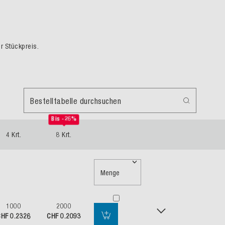
er Stückpreis.
Bestelltabelle durchsuchen
Bis -26%
4 Krt.
8 Krt.
Menge
1000
2000
HF 0.2326
CHF 0.2093