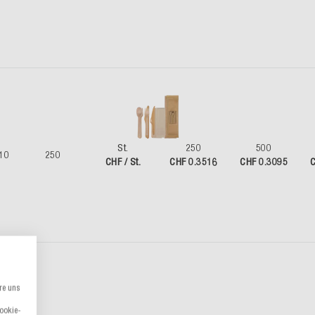
St.
250
500
10
250
CHF / St.
CHF 0.3516
CHF 0.3095
C
re uns
Cookie-