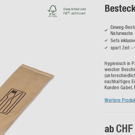
Besteck
Diese Artikel sind
®
FSC
-zertifiziert
Einweg-Beste
Naturwachs
Sets inklusi
spart Zeit –
Hygienisch in 
weicher Beschi
(unterschiedlic
nachhaltiges E
Kunden Gabel, 
Weitere Produ
CHF
ab