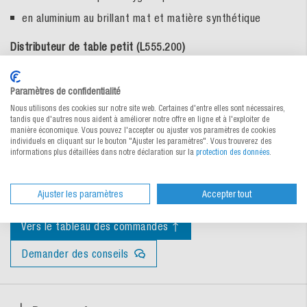
en aluminium au brillant mat et matière synthétique
Distributeur de table petit (L555.200)
Dimensions 101 x 147 x 131 mm (Lo x La x Ha)
Paramètres de confidentialité
pour 90 serviettes env.
Nous utilisons des cookies sur notre site web. Certaines d'entre elles sont nécessaires,
tandis que d'autres nous aident à améliorer notre offre en ligne et à l'exploiter de
Distributeur de table grand (L555.300)
manière économique. Vous pouvez l'accepter ou ajuster vos paramètres de cookies
individuels en cliquant sur le bouton "Ajuster les paramètres". Vous trouverez des
informations plus détaillées dans notre déclaration sur la
protection des données
.
Dimensions 105 x 311 x 134 mm (Lo x La x Ha)
pour 275 serviettes env.
Ajuster les paramètres
Accepter tout
Vers le tableau des commandes ↑
Demander des conseils