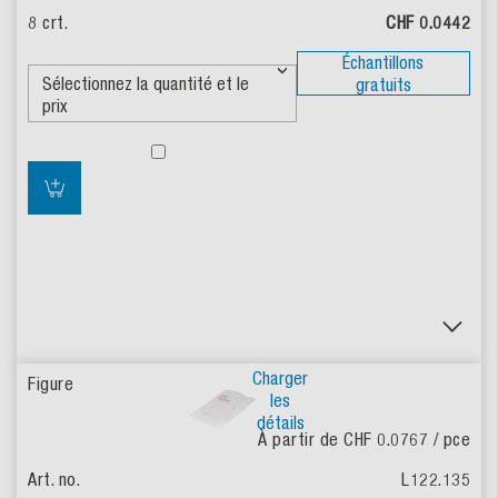
CHF 0.0442
Échantillons
gratuits
Charger
les
détails
À partir de CHF 0.0767
/ pce
L122.135