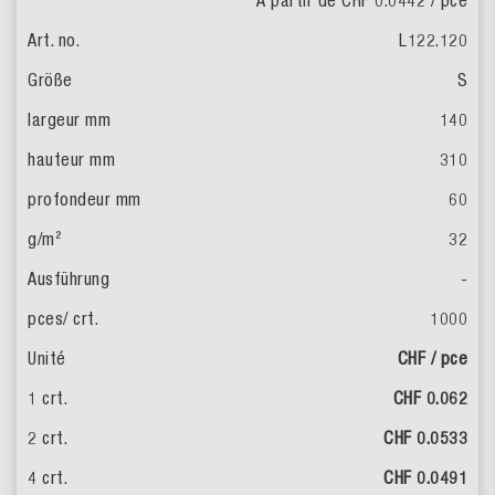
À partir de CHF 0.0442
/ pce
L122.120
S
140
310
60
32
-
1000
CHF / pce
CHF 0.062
CHF 0.0533
CHF 0.0491