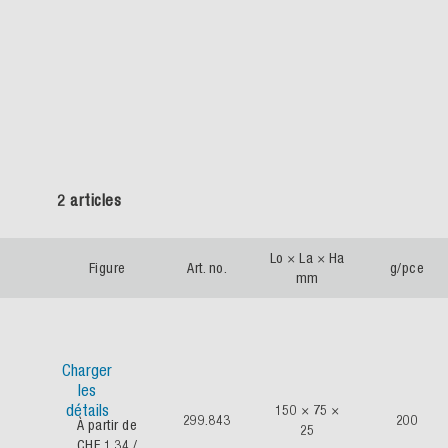
2 articles
Lo × La × Ha
Figure
Art. no.
g/pce
mm
Charger
les
détails
150 × 75 ×
299.843
200
À partir de
25
CHF 1.34
/