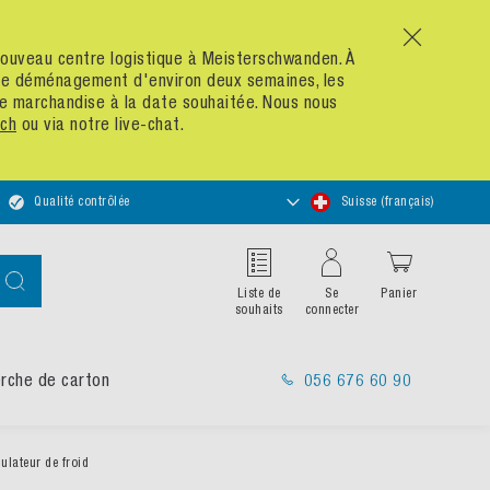
x
n nouveau centre logistique à Meisterschwanden. À
 de déménagement d'environ deux semaines, les
re marchandise à la date souhaitée. Nous nous
ch
ou via notre live-chat.
Choisir
Qualité contrôlée
Suisse (français)
un
magasin
Chercher
Liste de
Se
Panier
souhaits
connecter
rche de carton
056 676 60 90
ateur de froid