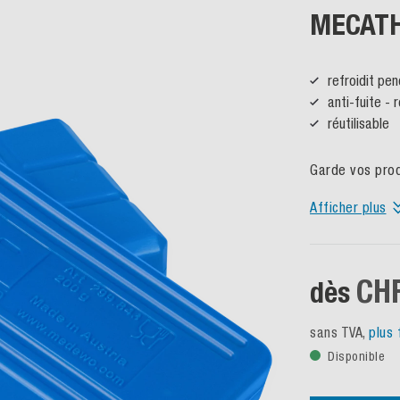
MECATH
refroidit pe
anti-fuite -
réutilisable
Garde vos prod
Afficher plus
CHF
dès
sans TVA,
plus 
Disponible