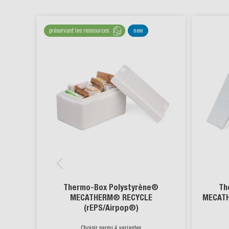
préservant les ressources
new
Thermo-Box Polystyrène®
Th
MECATHERM® RECYCLE
MECATH
(rEPS/Airpop®)
Choisir parmi 4 variantes