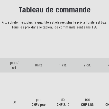
Tableau de commande
Prix échelonnés: plus la quantité est élevée, plus le prix à l'unité est bas.
Tous les prix dans le tableau de commande sont sans TVA.
pces/
Unité
1 crt.
2 crt.
crt.
pce
50
100
50
CHF / pce
CHF 2.10
CHF 1.83
CH