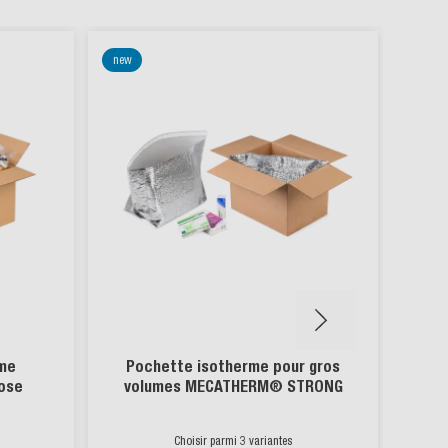
new
rme
Pochette isotherme pour gros
The
ose
volumes MECATHERM® STRONG
Choisir parmi 3 variantes