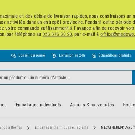
té maximale et des délais de livraison rapides, nous construisons u
nos activités dans un entrepôt provisoire. Pendant cette période
assez votre commande suffisamment à l'avance afin de recevoir vot
ion, par téléphone au
056 676 60 90
, par e-mail à
office@medewo.
Conseil personnel
Livraison en 24h
Échantillons gratuits
mes
Emballages individuels
Actions & nouveautés
Reche
Shop à thèmes
Emballages thermiques et isolants
MECATHERM® Accumul