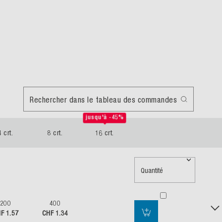
Rechercher dans le tableau des commandes
jusqu'à -45%
4 crt.
8 crt.
16 crt.
Quantité
200
400
F 1.57
CHF 1.34