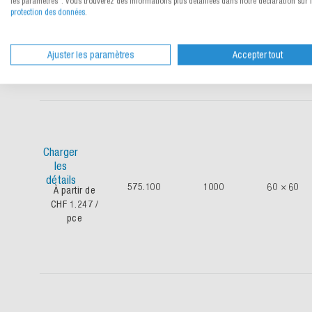
les paramètres". Vous trouverez des informations plus détaillées dans notre déclaration sur 
détails
protection des données
.
575.080
800
60 × 60
À partir de
CHF 1.03
/
pce
Ajuster les paramètres
Accepter tout
Charger
les
détails
575.100
1000
60 × 60
À partir de
CHF 1.247
/
pce