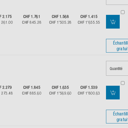
F 2.175
CHF 1.761
CHF 1.568
CHF 1.415
 261.00
CHF 845.28
CHF 1'505.28
CHF 1'655.55
Échantil
gratui
Quantité
F 2.279
CHF 1.845
CHF 1.635
CHF 1.539
 273.48
CHF 885.60
CHF 1'569.60
CHF 1'800.63
Échantil
gratui