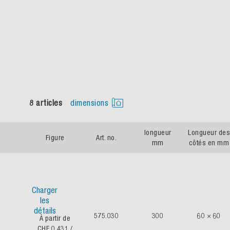
8 articles
dimensions
longueur
Longueur des
Figure
Art. no.
mm
côtés en mm
Charger
les
détails
575.030
300
60 × 60
À partir de
CHF 0.431
/