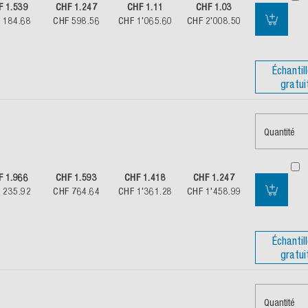
F 1.539
CHF 1.247
CHF 1.11
CHF 1.03
 184.68
CHF 598.56
CHF 1'065.60
CHF 2'008.50
Échantil
gratui
Quantité
F 1.966
CHF 1.593
CHF 1.418
CHF 1.247
 235.92
CHF 764.64
CHF 1'361.28
CHF 1'458.99
Échantil
gratui
Quantité