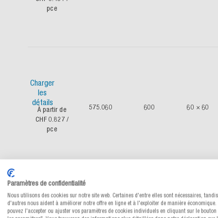
pce
Charger
les
détails
575.060
600
60 × 60
À partir de
CHF 0.827
/
pce
Paramètres de confidentialité
Nous utilisons des cookies sur notre site web. Certaines d'entre elles sont nécessaires, tandi
Charger
d'autres nous aident à améliorer notre offre en ligne et à l'exploiter de manière économique.
pouvez l'accepter ou ajuster vos paramètres de cookies individuels en cliquant sur le bouton 
les