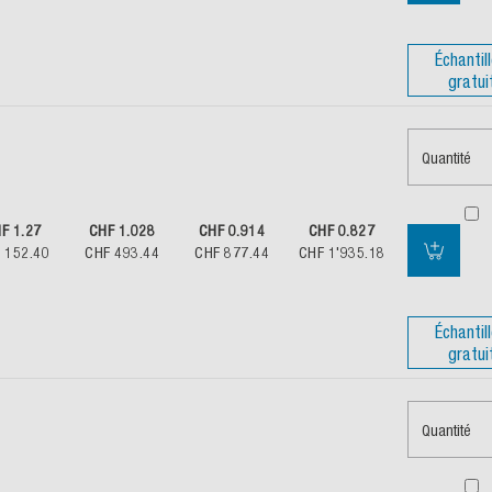
Échantil
gratui
Quantité
F 1.27
CHF 1.028
CHF 0.914
CHF 0.827
 152.40
CHF 493.44
CHF 877.44
CHF 1'935.18
Échantil
gratui
Quantité