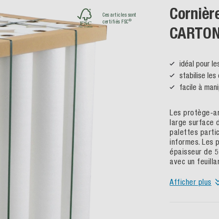
Cornièr
Ces articles sont
®
certifiés FSC
CARTON
idéal pour le
stabilise le
facile à mani
Les protège-a
large surface 
palettes parti
informes. Les 
épaisseur de 5
avec un feuilla
Afficher plus