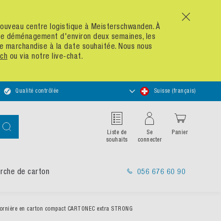
x
n nouveau centre logistique à Meisterschwanden. À
 de déménagement d'environ deux semaines, les
re marchandise à la date souhaitée. Nous nous
ch
ou via notre live-chat.
Choisir
Qualité contrôlée
Suisse (français)
un
magasin
Chercher
Liste de
Se
Panier
souhaits
connecter
rche de carton
056 676 60 90
ornière en carton compact CARTONEC extra STRONG