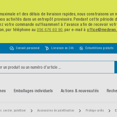
té maximale et des délais de livraison rapides, nous construisons u
nos activités dans un entrepôt provisoire. Pendant cette période
assez votre commande suffisamment à l'avance afin de recevoir vot
ion, par téléphone au
056 676 60 90
, par e-mail à
office@medewo.
Conseil personnel
Livraison en 24h
Échantillons gratuits
mes
Emballages individuels
Actions & nouveautés
Reche
r, cercler, palettiser
Accessoires de palettisation
Protège-arêts
C