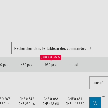
Rechercher dans le tableau des commandes
jusqu'à -27%
20 pce
480 pce
960 pce
1 pal.
Quantité
F 0.687
CHF 0.542
CHF 0.483
CHF 0.431
F 82.44
CHF 260.16
CHF 463.68
CHF 1'422.30