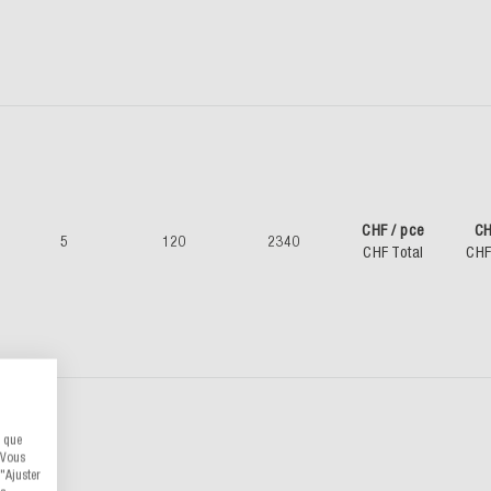
CHF / pce
CH
5
120
2340
CHF Total
CHF
s que
 Vous
"Ajuster