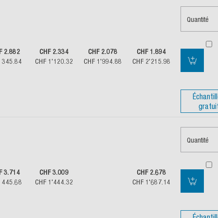
Quantité
F 2.882
CHF 2.334
CHF 2.078
CHF 1.894
 345.84
CHF 1'120.32
CHF 1'994.88
CHF 2'215.98
Échantil
gratui
Quantité
F 3.714
CHF 3.009
CHF 2.678
 445.68
CHF 1'444.32
CHF 1'687.14
Échantil