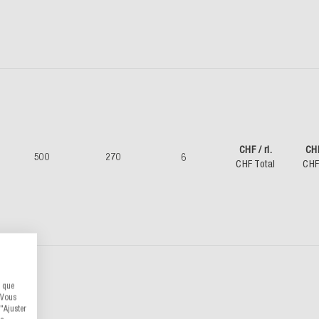
CHF / rl.
CH
500
270
6
CHF Total
CHF
s que
 Vous
"Ajuster