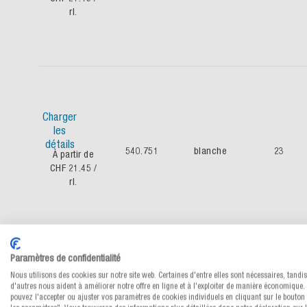
rl.
Charger
les
détails
540.751
blanche
23
À partir de
CHF 21.45
/
rl.
Paramètres de confidentialité
Nous utilisons des cookies sur notre site web. Certaines d'entre elles sont nécessaires, tandi
Charger
d'autres nous aident à améliorer notre offre en ligne et à l'exploiter de manière économique.
pouvez l'accepter ou ajuster vos paramètres de cookies individuels en cliquant sur le bouton 
les