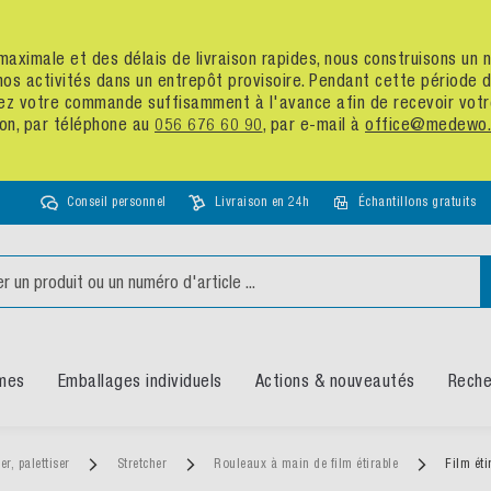
té maximale et des délais de livraison rapides, nous construisons u
nos activités dans un entrepôt provisoire. Pendant cette période
assez votre commande suffisamment à l'avance afin de recevoir vot
ion, par téléphone au
056 676 60 90
, par e-mail à
office@medewo.
Conseil personnel
Livraison en 24h
Échantillons gratuits
mes
Emballages individuels
Actions & nouveautés
Reche
ler, palettiser
Stretcher
Rouleaux à main de film étirable
Film ét