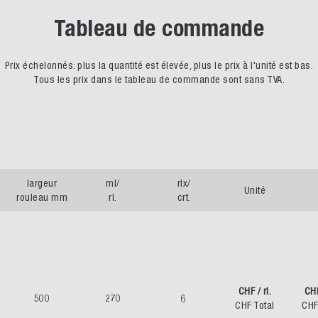
Tableau de commande
Prix échelonnés: plus la quantité est élevée, plus le prix à l'unité est bas.
Tous les prix dans le tableau de commande sont sans TVA.
largeur
ml/
rlx/
Unité
rouleau mm
rl.
crt.
CHF / rl.
CH
500
270
6
CHF Total
CHF