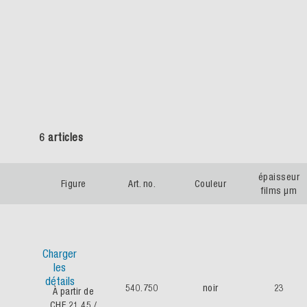
6 articles
épaisseur
Figure
Art. no.
Couleur
films µm
Charger
les
détails
540.750
noir
23
À partir de
CHF 21.45
/