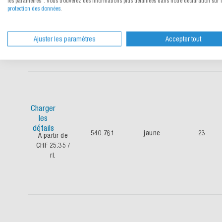
les paramètres". Vous trouverez des informations plus détaillées dans notre déclaration sur 
détails
protection des données
.
540.760
rouge
23
À partir de
CHF 25.35
/
rl.
Ajuster les paramètres
Accepter tout
Charger
les
détails
540.761
jaune
23
À partir de
CHF 25.35
/
rl.