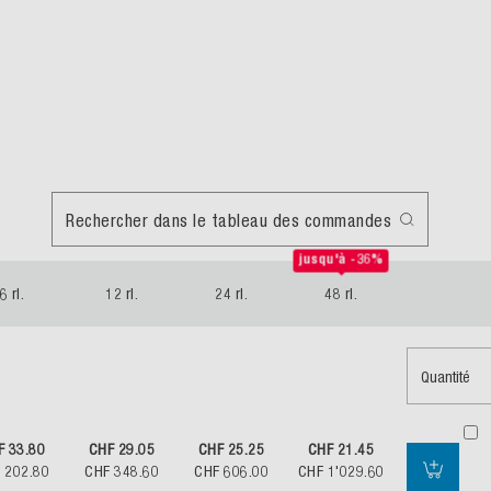
Rechercher dans le tableau des commandes
jusqu'à -36%
6 rl.
12 rl.
24 rl.
48 rl.
Quantité
F 33.80
CHF 29.05
CHF 25.25
CHF 21.45
 202.80
CHF 348.60
CHF 606.00
CHF 1'029.60