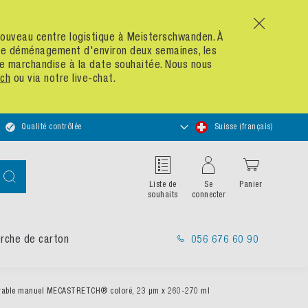
x
n nouveau centre logistique à Meisterschwanden. À
 de déménagement d'environ deux semaines, les
re marchandise à la date souhaitée. Nous nous
ch
ou via notre live-chat.
Choisir
Qualité contrôlée
Suisse (français)
un
magasin
Chercher
Liste de
Se
Panier
souhaits
connecter
rche de carton
056 676 60 90
irable manuel MECASTRETCH® coloré, 23 µm x 260-270 ml