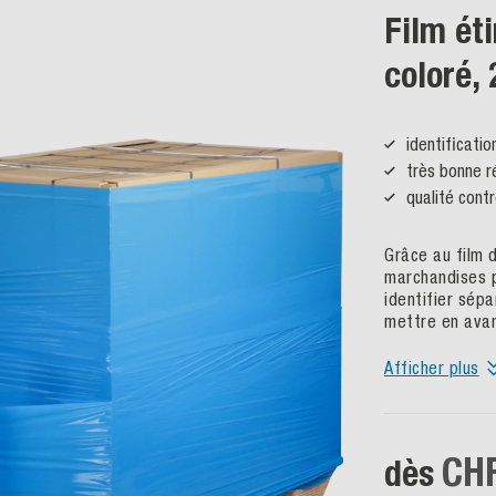
Film é
coloré,
identificatio
très bonne r
qualité cont
Grâce au film 
marchandises p
identifier sép
mettre en avan
Afficher plus
CHF
dès