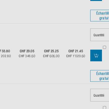
Échantil
gratui
Quantité
F 33.80
CHF 29.05
CHF 25.25
CHF 21.45
 202.80
CHF 348.60
CHF 606.00
CHF 1'029.60
Échantil
gratui
Quantité