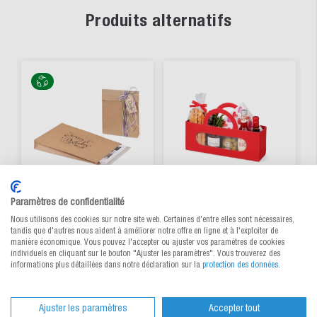
Produits alternatifs
Paramètres de confidentialité
Nous utilisons des cookies sur notre site web. Certaines d'entre elles sont nécessaires,
Pochette cadeau de
Sac cadeau avec
tandis que d'autres nous aident à améliorer notre offre en ligne et à l'exploiter de
papier kraft
fenêtre de
manière économique. Vous pouvez l'accepter ou ajuster vos paramètres de cookies
individuels en cliquant sur le bouton "Ajuster les paramètres". Vous trouverez des
visualisation
informations plus détaillées dans notre déclaration sur la
protection des données
.
transversale
Choisir parmi 6 variantes
Choisir parmi 3 variantes
CHF 0.351
/ pce
dès
CHF 3.17
/ pce
dès
Ajuster les paramètres
Accepter tout