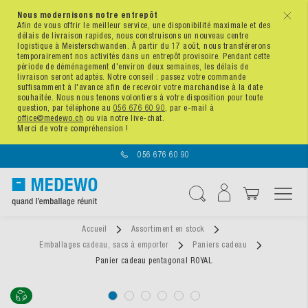
Nous modernisons notre entrepôt
x
Afin de vous offrir le meilleur service, une disponibilité maximale et des
délais de livraison rapides, nous construisons un nouveau centre
logistique à Meisterschwanden. À partir du 17 août, nous transférerons
temporairement nos activités dans un entrepôt provisoire. Pendant cette
période de déménagement d'environ deux semaines, les délais de
livraison seront adaptés. Notre conseil : passez votre commande
suffisamment à l'avance afin de recevoir votre marchandise à la date
souhaitée. Nous nous tenons volontiers à votre disposition pour toute
question, par téléphone au
056 676 60 90
, par e-mail à
office@medewo.ch
ou via notre live-chat.
Merci de votre compréhension !
056 676 60 90
Affichage navigatio
Chercher
Accueil
Assortiment en stock
Emballages cadeau, sacs à emporter
Paniers cadeau
Panier cadeau pentagonal ROYAL