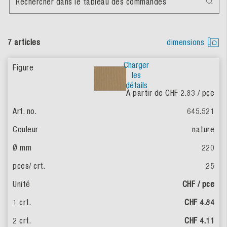
Rechercher dans le tableau des commandes
7 articles
dimensions
Charger
les
détails
À partir de CHF 2.83
/ pce
645.521
nature
220
25
CHF / pce
CHF 4.84
CHF 4.11