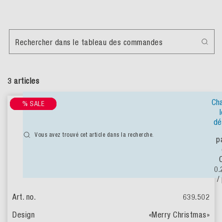
Rechercher dans le tableau des commandes
3 articles
Ch
% SALE
% SALE
% SALE
dé
Vous avez trouvé cet article dans la recherche.
p
0.
/
639.502
«Merry Christmas»