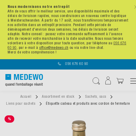
Nous modernisons notre entrepôt
x
Afin de vous offrir le meilleur service, une disponibilité maximale et des
délais de livraison rapides, nous construisons un nouveau centre logistique
à Meisterschwanden. À partir du 17 août, nous transférerons temporairement
nos activités dans un entrepôt provisoire. Pendant cette période de
déménagement d'environ deux semaines, les délais de livraison seront
adaptés. Notre conseil : passez votre commande suffisamment à l'avance
afin de recevoir votre marchandise à la date souhaitée. Nous nous tenons
volontiers à votre disposition pour toute question, par téléphone au
056 676
60 90
, par e-mail à
office@medewo.ch
ou via notre live-chat.
Merci de votre compréhension !
056 676 60 90
Affichag
Chercher
Accueil
Assortiment en stock
Sachets, sacs
Liens pour sachets
Étiquette cadeau et produits avec cordon de fermeture
%
SALE