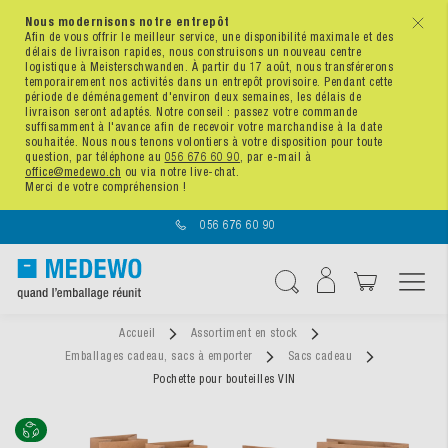
Nous modernisons notre entrepôt
x
Afin de vous offrir le meilleur service, une disponibilité maximale et des
délais de livraison rapides, nous construisons un nouveau centre
logistique à Meisterschwanden. À partir du 17 août, nous transférerons
temporairement nos activités dans un entrepôt provisoire. Pendant cette
période de déménagement d'environ deux semaines, les délais de
livraison seront adaptés. Notre conseil : passez votre commande
suffisamment à l'avance afin de recevoir votre marchandise à la date
souhaitée. Nous nous tenons volontiers à votre disposition pour toute
question, par téléphone au
056 676 60 90
, par e-mail à
office@medewo.ch
ou via notre live-chat.
Merci de votre compréhension !
056 676 60 90
Affichage navigatio
Chercher
Accueil
Assortiment en stock
Emballages cadeau, sacs à emporter
Sacs cadeau
Pochette pour bouteilles VIN