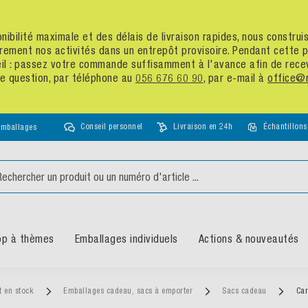
té maximale et des délais de livraison rapides, nous construisons u
nos activités dans un entrepôt provisoire. Pendant cette période
assez votre commande suffisamment à l'avance afin de recevoir vot
ion, par téléphone au
056 676 60 90
, par e-mail à
office@medewo.
Conseil personnel
Livraison en 24h
Échantillons gratuits
mes
Emballages individuels
Actions & nouveautés
Reche
Emballages cadeau, sacs à emporter
Sacs cadeau
Carton porte-