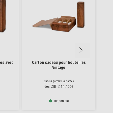
Carton cadeau pour bouteilles
Carton 
Vintage
bout
Choisir parmi 3 variantes
Chois
CHF 2.14
/ pce
dès
dès
Disponible