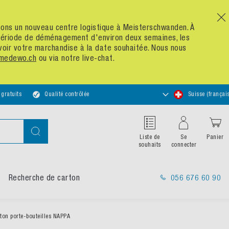
x
n nouveau centre logistique à Meisterschwanden. À
 de déménagement d'environ deux semaines, les
re marchandise à la date souhaitée. Nous nous
ch
ou via notre live-chat.
Choisir
Qualité contrôlée
Suisse (français)
un
magasin
Chercher
Liste de
Se
Panier
souhaits
connecter
rche de carton
056 676 60 90
bouteilles NAPPA