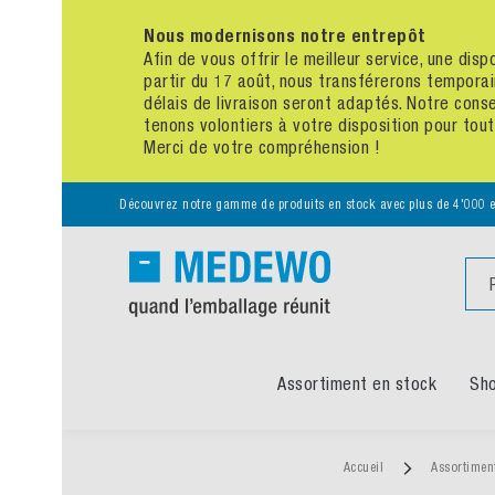
Nous modernisons notre entrepôt
Afin de vous offrir le meilleur service, une disponibili
partir du 17 août, nous transférerons temporairement 
délais de livraison seront adaptés. Notre conseil : p
tenons volontiers à votre disposition pour toute quest
Merci de votre compréhension !
Découvrez notre gamme de produits en stock avec plus de 4'000 emballages
Chercher
Assortiment en stock
Shop à thè
Accueil
Assortiment en stock