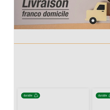
Cec
durable
durable