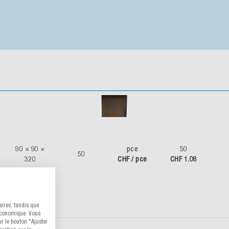
 90 ×
pce
50
50
20
CHF / pce
CHF 1.08
s que
 Vous
"Ajuster