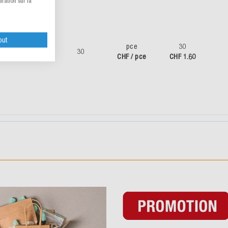
la
× 90 ×
pce
30
30
20
CHF / pce
CHF 1.60