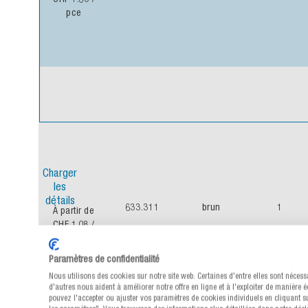
pce
Charger
les
détails
90 ×
633.311
brun
1
À partir de
3
CHF 1.08
/
pce
Paramètres de confidentialité
Nous utilisons des cookies sur notre site web. Certaines d'entre elles sont nécessaires, tandi
d'autres nous aident à améliorer notre offre en ligne et à l'exploiter de manière économique.
pouvez l'accepter ou ajuster vos paramètres de cookies individuels en cliquant sur le bouton 