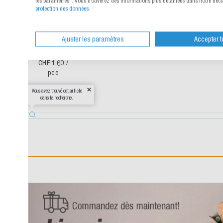
les paramètres". Vous trouverez des informations plus détaillées dans notre déclaration sur 
protection des données
.
Charger
les
Ajuster les paramètres
Accepter tout
détails
180 
633.312
brun
2
À partir de
3
CHF 1.60
/
pce
Vous avez trouvé cet article
dans la recherche.