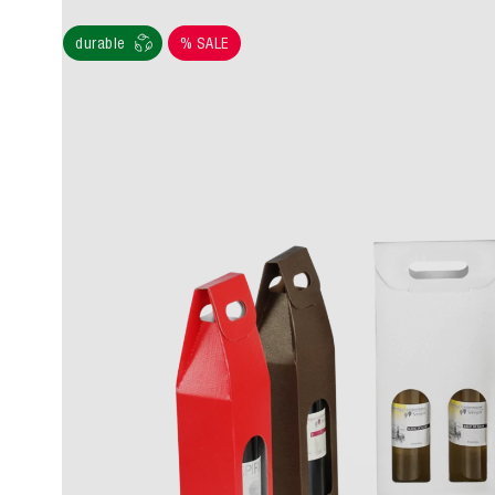
durable
% SALE