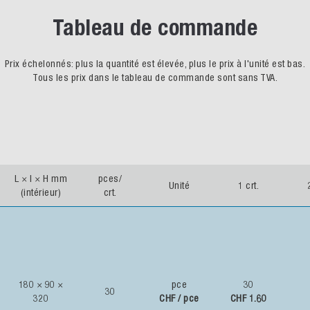
Tableau de commande
elonnés: plus la quantité est élevée, plus le prix à l'unité est bas.
ous les prix dans le tableau de commande sont sans TVA.
 × H mm
pces/
Unité
1 crt.
2 crt.
érieur)
crt.
× 90 ×
pce
30
30
20
CHF / pce
CHF 1.60