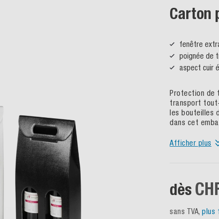
Carton port
fenêtre extra longue –
poignée de transport
aspect cuir élégant
Protection de transpor
transport tout-en-un. G
les bouteilles de vin 
dans cet emballage cad
Afficher plus
CHF 1.
dès
sans TVA,
plus frais d'